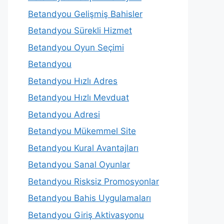
Betandyou Gelişmiş Bahisler
Betandyou Sürekli Hizmet
Betandyou Oyun Seçimi
Betandyou
Betandyou Hızlı Adres
Betandyou Hızlı Mevduat
Betandyou Adresi
Betandyou Mükemmel Site
Betandyou Kural Avantajları
Betandyou Sanal Oyunlar
Betandyou Risksiz Promosyonlar
Betandyou Bahis Uygulamaları
Betandyou Giriş Aktivasyonu