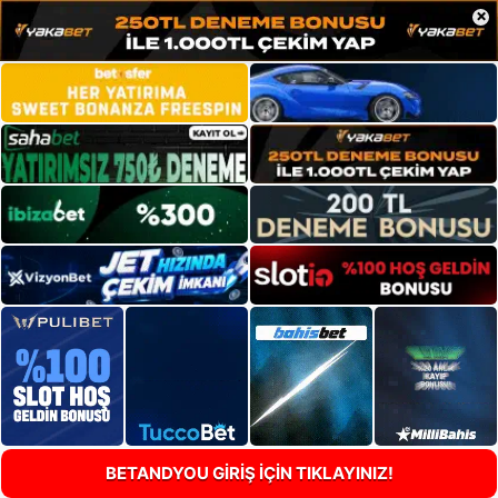
×
BETANDYOU GİRİŞ İÇİN TIKLAYINIZ!