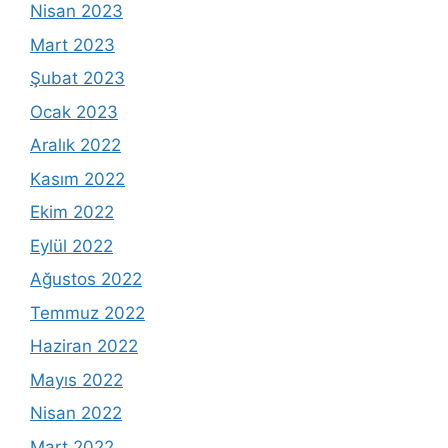
Nisan 2023
Mart 2023
Şubat 2023
Ocak 2023
Aralık 2022
Kasım 2022
Ekim 2022
Eylül 2022
Ağustos 2022
Temmuz 2022
Haziran 2022
Mayıs 2022
Nisan 2022
Mart 2022