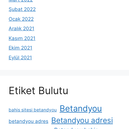
Şubat 2022
Ocak 2022
Aralık 2021
Kasım 2021
Ekim 2021
Eylül 2021
Etiket Bulutu
Betandyou
bahis sitesi betandyou
Betandyou adresi
betandyou adres