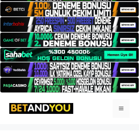
İçeriğe
atla
Menü