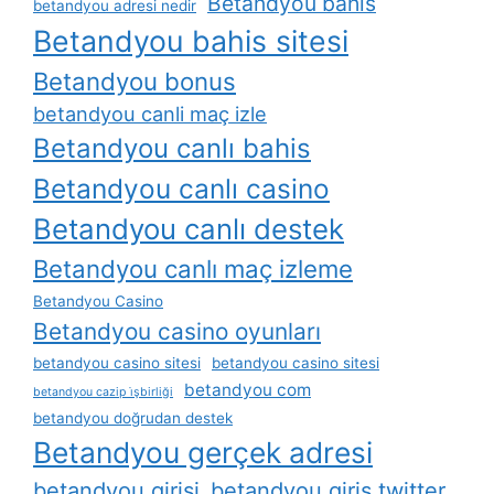
Betandyou bahis
betandyou adresi nedir
Betandyou bahis sitesi
Betandyou bonus
betandyou canli maç izle
Betandyou canlı bahis
Betandyou canlı casino
Betandyou canlı destek
Betandyou canlı maç izleme
Betandyou Casino
Betandyou casino oyunları
betandyou casino sitesi
betandyou casino sitesi
betandyou com
betandyou cazip i̇şbirliği
betandyou doğrudan destek
Betandyou gerçek adresi
betandyou girisi
betandyou giris twitter