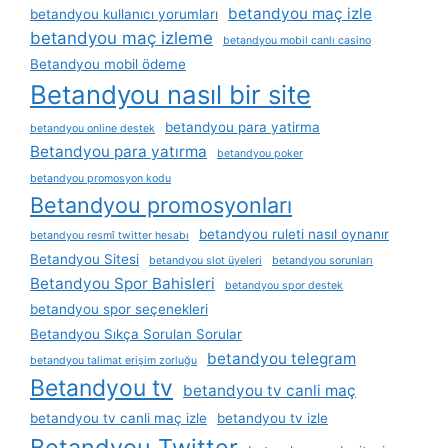
betandyou maç izle
betandyou kullanıcı yorumları
betandyou maç izleme
betandyou mobil canlı casino
Betandyou mobil ödeme
Betandyou nasıl bir site
betandyou para yatirma
betandyou online destek
Betandyou para yatırma
betandyou poker
betandyou promosyon kodu
Betandyou promosyonları
betandyou ruleti nasıl oynanır
betandyou resmî twitter hesabı
Betandyou Sitesi
betandyou slot üyeleri
betandyou sorunları
Betandyou Spor Bahisleri
betandyou spor destek
betandyou spor seçenekleri
Betandyou Sıkça Sorulan Sorular
betandyou telegram
betandyou talimat erişim zorluğu
Betandyou tv
betandyou tv canli maç
betandyou tv canli maç izle
betandyou tv izle
Betandyou Twitter