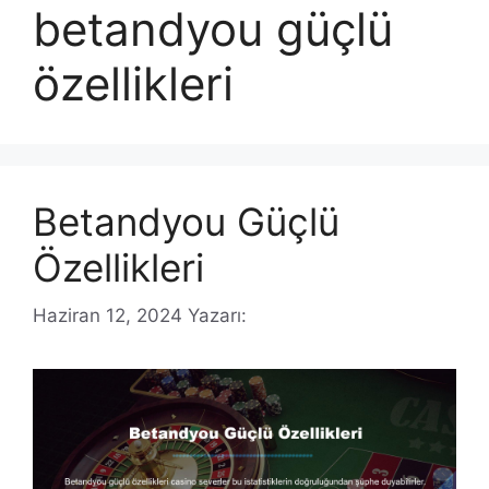
betandyou güçlü
özellikleri
Betandyou Güçlü
Özellikleri
Haziran 12, 2024
Yazarı: