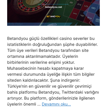
Betandyou güçlü özellikleri casino severler bu
istatistiklerin doğruluğundan şüphe duyabilirler.
Tüm üye verileri Betandyou tarafından site
ortamına aktarılmamaktadır. Üyelerin
birbirlerinin verilerine erişimi yoktur.
Muhasebecinin hesabı kapatmaya karar
vermesi durumunda üyeliğe ilişkin tüm bilgiler
siteden kaldırılacaktır. Şuna indirgenir:
Türkiye’nin en güvenilir ve güvenilir çevrimiçi
bahis platformu Betandyou, Twitterdaki varlığını
artırıyor. Bu platform, gönderilerinizle ilgilenen
üyelerin önemli …
Devamını oku…