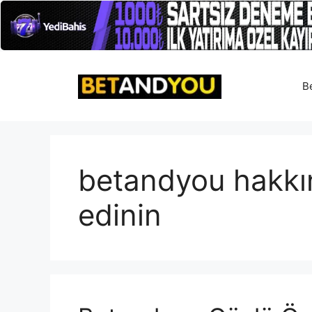
İçeriğe
atla
B
betandyou hakkın
edinin