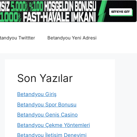
tandyou Twittter
Betandyou Yeni Adresi
Son Yazılar
Betandyou Giriş
Betandyou Spor Bonusu
Betandyou Geniş Casino
Betandyou Çekme Yöntemleri
Betandyou İletişim Deneyimi