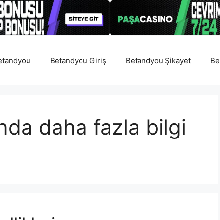
etandyou
Betandyou Giriş
Betandyou Şikayet
Be
da daha fazla bilgi