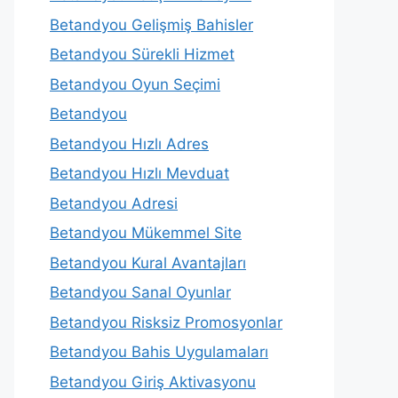
Betandyou Gelişmiş Bahisler
Betandyou Sürekli Hizmet
Betandyou Oyun Seçimi
Betandyou
Betandyou Hızlı Adres
Betandyou Hızlı Mevduat
Betandyou Adresi
Betandyou Mükemmel Site
Betandyou Kural Avantajları
Betandyou Sanal Oyunlar
Betandyou Risksiz Promosyonlar
Betandyou Bahis Uygulamaları
Betandyou Giriş Aktivasyonu