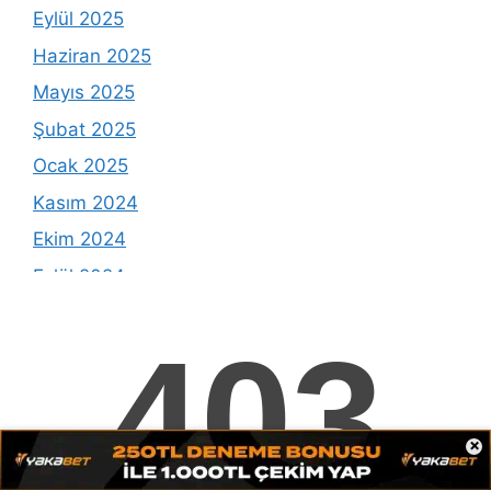
Eylül 2025
Haziran 2025
Mayıs 2025
Şubat 2025
Ocak 2025
Kasım 2024
Ekim 2024
Eylül 2024
Ağustos 2024
Temmuz 2024
Haziran 2024
Mayıs 2024
×
Nisan 2024