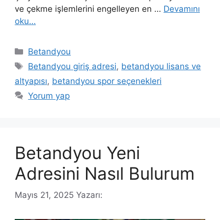
ve çekme işlemlerini engelleyen en …
Devamını
oku…
Kategoriler
Betandyou
Etiketler
Betandyou giriş adresi
,
betandyou lisans ve
altyapısı
,
betandyou spor seçenekleri
Yorum yap
Betandyou Yeni
Adresini Nasıl Bulurum
Mayıs 21, 2025
Yazarı: