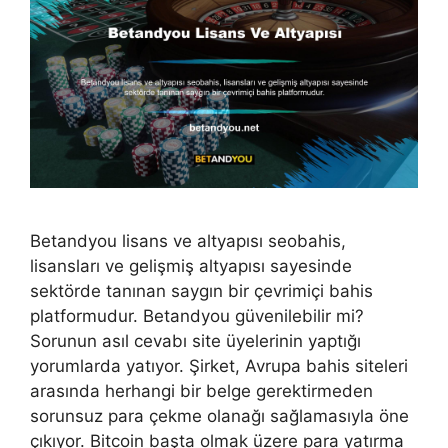
Betandyou lisans ve altyapısı seobahis,
lisansları ve gelişmiş altyapısı sayesinde
sektörde tanınan saygın bir çevrimiçi bahis
platformudur. Betandyou güvenilebilir mi?
Sorunun asıl cevabı site üyelerinin yaptığı
yorumlarda yatıyor. Şirket, Avrupa bahis siteleri
arasında herhangi bir belge gerektirmeden
sorunsuz para çekme olanağı sağlamasıyla öne
çıkıyor. Bitcoin başta olmak üzere para yatırma