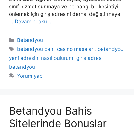
sınıf hizmet sunmaya ve herhangi bir kesintiyi
önlemek için giriş adresini derhal değiştirmeye
…
Devamını oku…
Kategoriler
Betandyou
Etiketler
betandyou canlı casino masaları
,
betandyou
yeni adresini nasıl bulurum
,
giris adresi
betandyou
Yorum yap
Betandyou Bahis
Sitelerinde Bonuslar