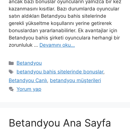
ancak bazı bonuslar oyuncuların yalnızca bir kez
kazanmasını kısıtlar. Bazı durumlarda oyuncular
satın aldıkları Betandyou bahis sitelerinde
gerekli yükseltme koşullarını yerine getirerek
bonuslardan yararlanabilirler. Ek avantajlar için
Betandyou bahis şirketi oyunculara herhangi bir
zorunluluk …
Devamını oku…
Kategoriler
Betandyou
Etiketler
betandyou bahis sitelerinde bonuslar
,
Betandyou Canlı
,
betandyou müşterileri
Yorum yap
Betandyou Ana Sayfa