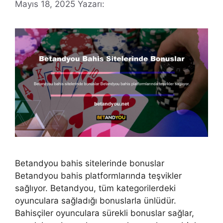
Mayıs 18, 2025
Yazarı:
Betandyou bahis sitelerinde bonuslar
Betandyou bahis platformlarında teşvikler
sağlıyor. Betandyou, tüm kategorilerdeki
oyunculara sağladığı bonuslarla ünlüdür.
Bahisçiler oyunculara sürekli bonuslar sağlar,