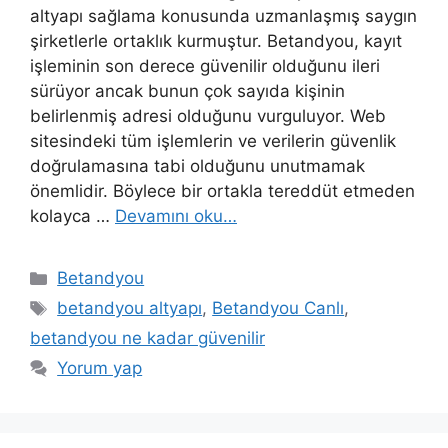
altyapı sağlama konusunda uzmanlaşmış saygın
şirketlerle ortaklık kurmuştur. Betandyou, kayıt
işleminin son derece güvenilir olduğunu ileri
sürüyor ancak bunun çok sayıda kişinin
belirlenmiş adresi olduğunu vurguluyor. Web
sitesindeki tüm işlemlerin ve verilerin güvenlik
doğrulamasına tabi olduğunu unutmamak
önemlidir. Böylece bir ortakla tereddüt etmeden
kolayca …
Devamını oku…
Kategoriler
Betandyou
Etiketler
betandyou altyapı
,
Betandyou Canlı
,
betandyou ne kadar güvenilir
Yorum yap