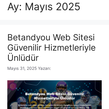
Ay:
Mayıs 2025
Betandyou Web Sitesi
Güvenilir Hizmetleriyle
Ünlüdür
Mayıs 31, 2025
Yazarı: