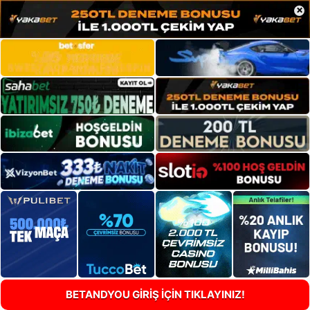
×
BETANDYOU GİRİŞ İÇİN TIKLAYINIZ!