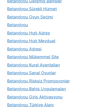
Betandyou Gelişmiş Bahisler
Betandyou Sürekli Hizmet
Betandyou Oyun Seçimi
Betandyou
Betandyou Hızlı Adres
Betandyou Hızlı Mevduat
Betandyou Adresi
Betandyou Mükemmel Site
Betandyou Kural Avantajları
Betandyou Sanal Oyunlar
Betandyou Risksiz Promosyonlar
Betandyou Bahis Uygulamaları
Betandyou Giriş Aktivasyonu
Betandyou Türkiye Alanı