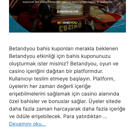
Betandyou bahis kuponları merakla beklenen
Betandyou etkinliği için bahis kuponunuzu
oluşturmak ister misiniz? Betandyou, oyun ve
casino içeriğini dağıtan bir platformdur.
Kullanıcıyı teslim etmeye başlayın. Platform,
üyelerin her zaman değerli içeriğe
erişebilmelerini sağlamak için casino alanında
özel bahisler ve bonuslar sağlar. Üyeler sitede
daha fazla zaman harcayarak daha fazla içeriğe
ve ödüle erişebilecek. Para yatırdıktan …
Devamını oku…