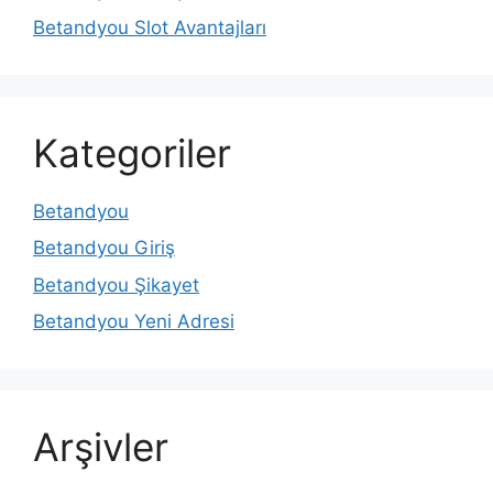
Betandyou Slot Avantajları
Kategoriler
Betandyou
Betandyou Giriş
Betandyou Şikayet
Betandyou Yeni Adresi
Arşivler