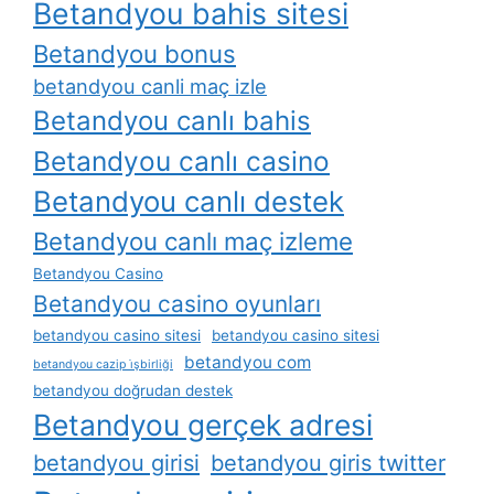
Betandyou bahis sitesi
Betandyou bonus
betandyou canli maç izle
Betandyou canlı bahis
Betandyou canlı casino
Betandyou canlı destek
Betandyou canlı maç izleme
Betandyou Casino
Betandyou casino oyunları
betandyou casino sitesi
betandyou casino sitesi
betandyou com
betandyou cazip i̇şbirliği
betandyou doğrudan destek
Betandyou gerçek adresi
betandyou girisi
betandyou giris twitter