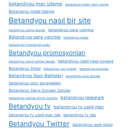
betandyou maç izleme
betandyou mobil canlı casino
Betandyou mobil ödeme
Betandyou nasıl bir site
betandyou para yatirma
betandyou online destek
Betandyou para yatırma
betandyou poker
betandyou promosyon kodu
Betandyou promosyonları
betandyou ruleti nasıl oynanır
betandyou resmî twitter hesabı
Betandyou Sitesi
betandyou slot üyeleri
betandyou sorunları
Betandyou Spor Bahisleri
betandyou spor destek
betandyou spor seçenekleri
Betandyou Sıkça Sorulan Sorular
betandyou telegram
betandyou talimat erişim zorluğu
Betandyou tv
betandyou tv canli maç
betandyou tv canli maç izle
betandyou tv izle
Betandyou Twitter
betandyou web sitesi