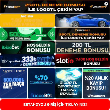
×
BETANDYOU GİRİŞ İÇİN TIKLAYINIZ!