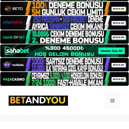
İçeriğe
atla
Menü