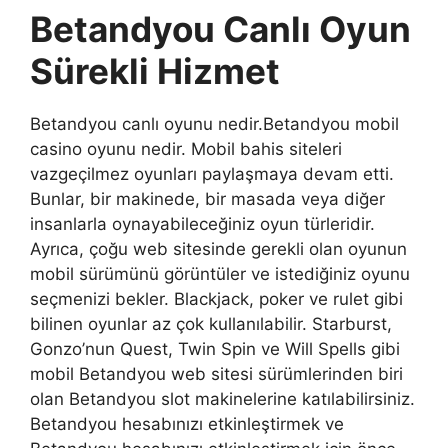
Betandyou Canlı Oyun
Sürekli Hizmet
Betandyou canlı oyunu nedir.Betandyou mobil
casino oyunu nedir. Mobil bahis siteleri
vazgeçilmez oyunları paylaşmaya devam etti.
Bunlar, bir makinede, bir masada veya diğer
insanlarla oynayabileceğiniz oyun türleridir.
Ayrıca, çoğu web sitesinde gerekli olan oyunun
mobil sürümünü görüntüler ve istediğiniz oyunu
seçmenizi bekler. Blackjack, poker ve rulet gibi
bilinen oyunlar az çok kullanılabilir. Starburst,
Gonzo’nun Quest, Twin Spin ve Will Spells gibi
mobil Betandyou web sitesi sürümlerinden biri
olan Betandyou slot makinelerine katılabilirsiniz.
Betandyou hesabınızı etkinleştirmek ve