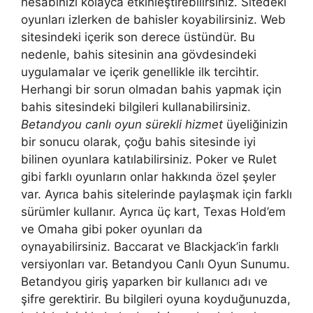
hesabınızı kolayca etkinleştirebilirsiniz. Sitedeki
oyunları izlerken de bahisler koyabilirsiniz. Web
sitesindeki içerik son derece üstündür. Bu
nedenle, bahis sitesinin ana gövdesindeki
uygulamalar ve içerik genellikle ilk tercihtir.
Herhangi bir sorun olmadan bahis yapmak için
bahis sitesindeki bilgileri kullanabilirsiniz.
Betandyou canlı oyun sürekli hizmet
üyeliğinizin
bir sonucu olarak, çoğu bahis sitesinde iyi
bilinen oyunlara katılabilirsiniz. Poker ve Rulet
gibi farklı oyunların onlar hakkında özel şeyler
var. Ayrıca bahis sitelerinde paylaşmak için farklı
sürümler kullanır. Ayrıca üç kart, Texas Hold’em
ve Omaha gibi poker oyunları da
oynayabilirsiniz. Baccarat ve Blackjack’in farklı
versiyonları var. Betandyou Canlı Oyun Sunumu.
Betandyou giriş yaparken bir kullanıcı adı ve
şifre gerektirir. Bu bilgileri oyuna koyduğunuzda,