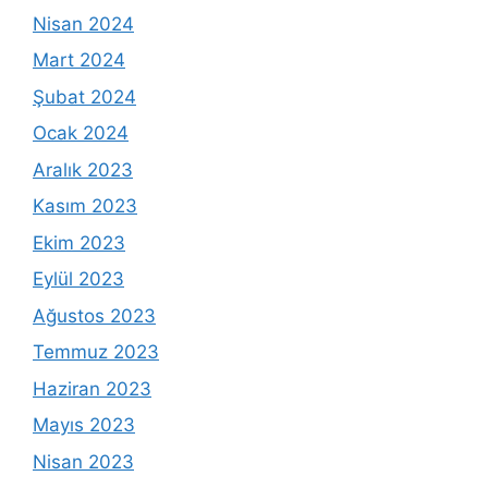
Nisan 2024
Mart 2024
Şubat 2024
Ocak 2024
Aralık 2023
Kasım 2023
Ekim 2023
Eylül 2023
Ağustos 2023
Temmuz 2023
Haziran 2023
Mayıs 2023
Nisan 2023