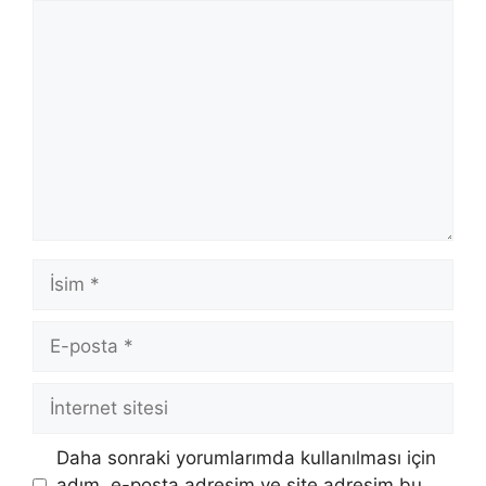
Yorum
İsim
E-
posta
İnternet
sitesi
Daha sonraki yorumlarımda kullanılması için
adım, e-posta adresim ve site adresim bu