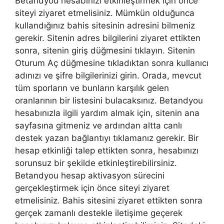
Betandyou hesabınızı etkinleştirmek için önce
siteyi ziyaret etmelisiniz. Mümkün olduğunca
kullandığınız bahis sitesinin adresini bilmeniz
gerekir. Sitenin adres bilgilerini ziyaret ettikten
sonra, sitenin giriş düğmesini tıklayın. Sitenin
Oturum Aç düğmesine tıkladıktan sonra kullanıcı
adınızı ve şifre bilgilerinizi girin. Orada, mevcut
tüm sporların ve bunların karşılık gelen
oranlarının bir listesini bulacaksınız. Betandyou
hesabınızla ilgili yardım almak için, sitenin ana
sayfasına gitmeniz ve ardından altta canlı
destek yazan bağlantıyı tıklamanız gerekir. Bir
hesap etkinliği talep ettikten sonra, hesabınızı
sorunsuz bir şekilde etkinleştirebilirsiniz.
Betandyou hesap aktivasyon sürecini
gerçekleştirmek için önce siteyi ziyaret
etmelisiniz. Bahis sitesini ziyaret ettikten sonra
gerçek zamanlı destekle iletişime geçerek