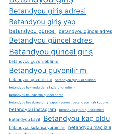
Betandyou giriş adresi
Betandyou giriş yap
betandyou güncel
betandyou güncel adres
Betandyou güncel adresi
Betandyou güncel giriş
betandyou güvenilebilir mi
Betandyou güvenilir mi
betandyou güvenlir mi
betandyou güçlü özellikleri
betandyou hakkında daha fazla bilgi edinin
betandyou halihazırda güncel adres
betandyou hesabıma giriş yapamıyorum
betandyou hızlı kuponu
betandyou instagram
betandyou i̇şbirliği i̇ndirimleri
Betandyou kaç oldu
Betandyou kayıt
betandyou maç izle
betandyou kullanıcı yorumları