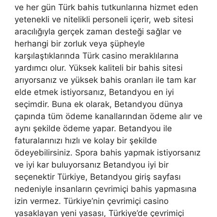
ve her gün Türk bahis tutkunlarına hizmet eden
yetenekli ve nitelikli personeli içerir, web sitesi
aracılığıyla gerçek zaman desteği sağlar ve
herhangi bir zorluk veya şüpheyle
karşılaştıklarında Türk casino meraklılarına
yardımcı olur. Yüksek kaliteli bir bahis sitesi
arıyorsanız ve yüksek bahis oranları ile tam kar
elde etmek istiyorsanız, Betandyou en iyi
seçimdir. Buna ek olarak, Betandyou dünya
çapında tüm ödeme kanallarından ödeme alır ve
aynı şekilde ödeme yapar. Betandyou ile
faturalarınızı hızlı ve kolay bir şekilde
ödeyebilirsiniz. Spora bahis yapmak istiyorsanız
ve iyi kar buluyorsanız Betandyou iyi bir
seçenektir Türkiye, Betandyou giriş sayfası
nedeniyle insanların çevrimiçi bahis yapmasına
izin vermez. Türkiye’nin çevrimiçi casino
yasaklayan yeni yasası, Türkiye’de çevrimiçi