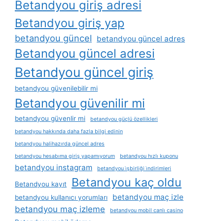
Betandyou giriş adresi
Betandyou giriş yap
betandyou güncel
betandyou güncel adres
Betandyou güncel adresi
Betandyou güncel giriş
betandyou güvenilebilir mi
Betandyou güvenilir mi
betandyou güvenlir mi
betandyou güçlü özellikleri
betandyou hakkında daha fazla bilgi edinin
betandyou halihazırda güncel adres
betandyou hesabıma giriş yapamıyorum
betandyou hızlı kuponu
betandyou instagram
betandyou i̇şbirliği i̇ndirimleri
Betandyou kaç oldu
Betandyou kayıt
betandyou maç izle
betandyou kullanıcı yorumları
betandyou maç izleme
betandyou mobil canlı casino