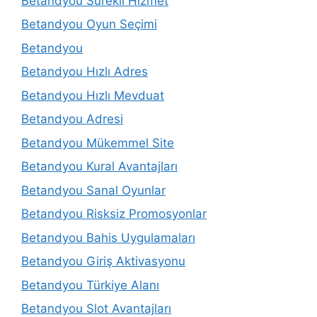
Betandyou Sürekli Hizmet
Betandyou Oyun Seçimi
Betandyou
Betandyou Hızlı Adres
Betandyou Hızlı Mevduat
Betandyou Adresi
Betandyou Mükemmel Site
Betandyou Kural Avantajları
Betandyou Sanal Oyunlar
Betandyou Risksiz Promosyonlar
Betandyou Bahis Uygulamaları
Betandyou Giriş Aktivasyonu
Betandyou Türkiye Alanı
Betandyou Slot Avantajları