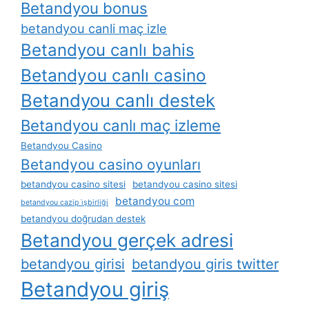
Betandyou bonus
betandyou canli maç izle
Betandyou canlı bahis
Betandyou canlı casino
Betandyou canlı destek
Betandyou canlı maç izleme
Betandyou Casino
Betandyou casino oyunları
betandyou casino sitesi
betandyou casino sitesi
betandyou com
betandyou cazip i̇şbirliği
betandyou doğrudan destek
Betandyou gerçek adresi
betandyou girisi
betandyou giris twitter
Betandyou giriş