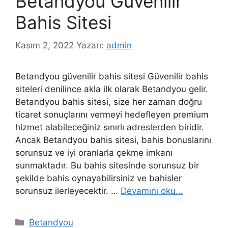
Betandyou Güvenilir
Bahis Sitesi
Kasım 2, 2022
Yazarı:
admin
Betandyou güvenilir bahis sitesi Güvenilir bahis
siteleri denilince akla ilk olarak Betandyou gelir.
Betandyou bahis sitesi, size her zaman doğru
ticaret sonuçlarını vermeyi hedefleyen premium
hizmet alabileceğiniz sınırlı adreslerden biridir.
Ancak Betandyou bahis sitesi, bahis bonuslarını
sorunsuz ve iyi oranlarla çekme imkanı
sunmaktadır. Bu bahis sitesinde sorunsuz bir
şekilde bahis oynayabilirsiniz ve bahisler
sorunsuz ilerleyecektir. …
Devamını oku…
Kategoriler
Betandyou