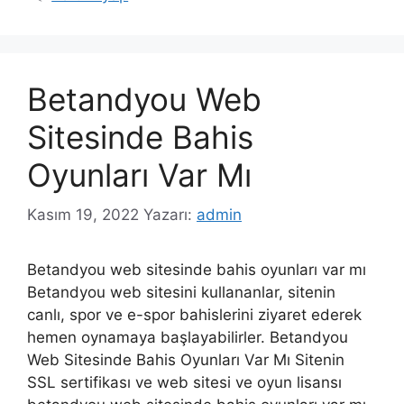
Betandyou Web
Sitesinde Bahis
Oyunları Var Mı
Kasım 19, 2022
Yazarı:
admin
Betandyou web sitesinde bahis oyunları var mı
Betandyou web sitesini kullananlar, sitenin
canlı, spor ve e-spor bahislerini ziyaret ederek
hemen oynamaya başlayabilirler. Betandyou
Web Sitesinde Bahis Oyunları Var Mı Sitenin
SSL sertifikası ve web sitesi ve oyun lisansı