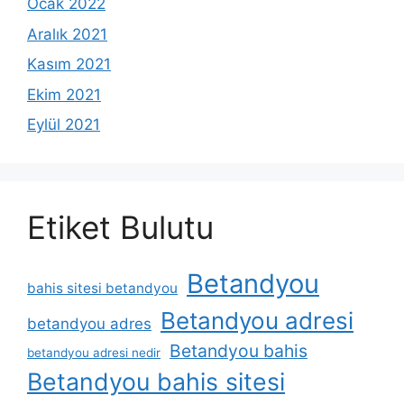
Ocak 2022
Aralık 2021
Kasım 2021
Ekim 2021
Eylül 2021
Etiket Bulutu
Betandyou
bahis sitesi betandyou
Betandyou adresi
betandyou adres
Betandyou bahis
betandyou adresi nedir
Betandyou bahis sitesi