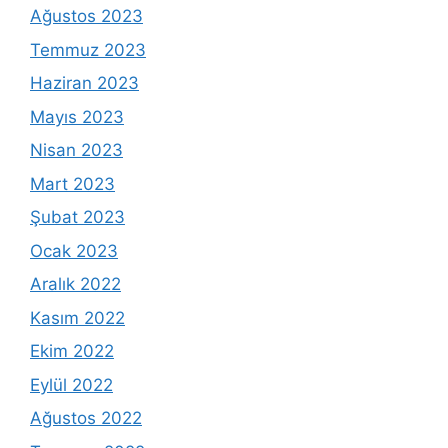
Ağustos 2023
Temmuz 2023
Haziran 2023
Mayıs 2023
Nisan 2023
Mart 2023
Şubat 2023
Ocak 2023
Aralık 2022
Kasım 2022
Ekim 2022
Eylül 2022
Ağustos 2022