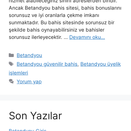
hizmet alabileceğiniz sınırlı adreslerden biridir.
Ancak Betandyou bahis sitesi, bahis bonuslarını
sorunsuz ve iyi oranlarla çekme imkanı
sunmaktadır. Bu bahis sitesinde sorunsuz bir
şekilde bahis oynayabilirsiniz ve bahisler
sorunsuz ilerleyecektir. …
Devamını oku…
Kategoriler
Betandyou
Etiketler
Betandyou güvenilir bahis
,
Betandyou üyelik
işlemleri
Yorum yap
Son Yazılar