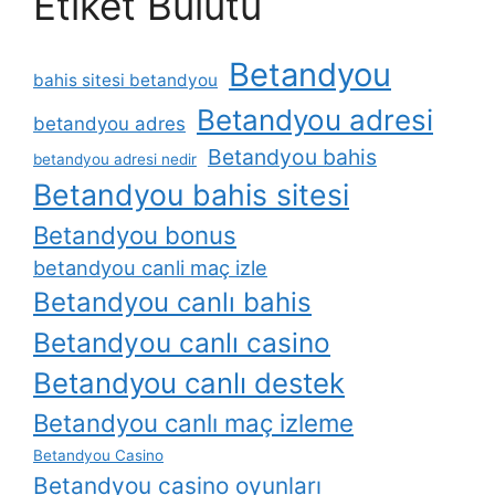
Etiket Bulutu
Betandyou
bahis sitesi betandyou
Betandyou adresi
betandyou adres
Betandyou bahis
betandyou adresi nedir
Betandyou bahis sitesi
Betandyou bonus
betandyou canli maç izle
Betandyou canlı bahis
Betandyou canlı casino
Betandyou canlı destek
Betandyou canlı maç izleme
Betandyou Casino
Betandyou casino oyunları