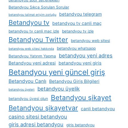
Betandyou Sıkça Sorulan Sorular
betandyou telegram
betandyou talimat erişim zorluğu
Betandyou tv
betandyou tv canli maç
betandyou tv canli maç izle
betandyou tv izle
Betandyou Twitter
betandyou web sitesi
betandyou whatsapp
betandyou web sitesi hakkında
betandyou yeni adres
Betandyou Yatırım Yapma
Betandyou yeni adresi
betandyou yeni giris
Betandyou yeni güncel giriş
Betandyou Canlı
Betandyou Giriş Bilgileri
betandyou üyelik
betandyou üyeleri
Betandyou şikayet
betandyou üyesi olun
Betandyou şikayetvar
canli betandyou
casino sitesi betandyou
giris adresi betandyou
giris betandyou