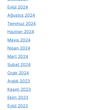
Eylül 2024
Ağustos 2024
Temmuz 2024
Haziran 2024
Mayıs 2024
Nisan 2024
Mart 2024
Şubat 2024
Ocak 2024
Aralık 2023
Kasım 2023
Ekim 2023
Eylül 2023