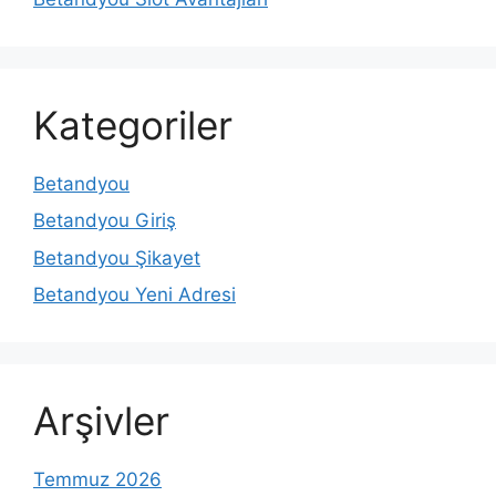
Kategoriler
Betandyou
Betandyou Giriş
Betandyou Şikayet
Betandyou Yeni Adresi
Arşivler
Temmuz 2026