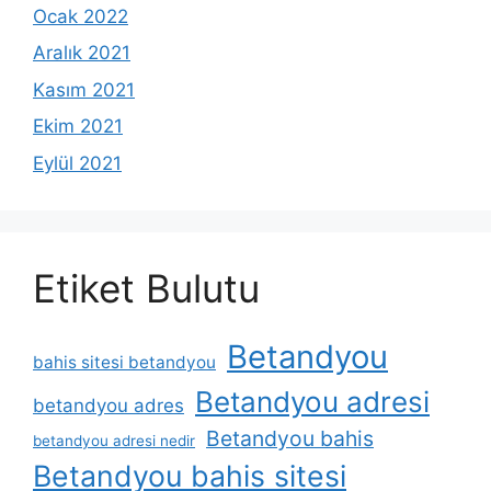
Ocak 2022
Aralık 2021
Kasım 2021
Ekim 2021
Eylül 2021
Etiket Bulutu
Betandyou
bahis sitesi betandyou
Betandyou adresi
betandyou adres
Betandyou bahis
betandyou adresi nedir
Betandyou bahis sitesi