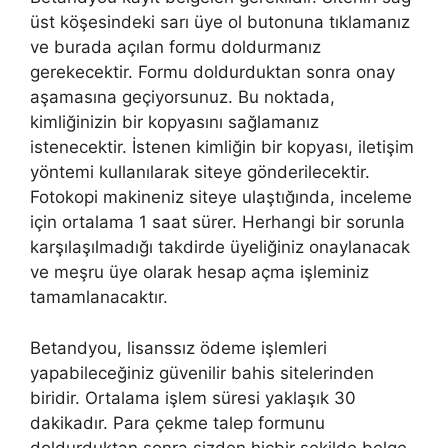
üst köşesindeki sarı üye ol butonuna tıklamanız
ve burada açılan formu doldurmanız
gerekecektir. Formu doldurduktan sonra onay
aşamasına geçiyorsunuz. Bu noktada,
kimliğinizin bir kopyasını sağlamanız
istenecektir. İstenen kimliğin bir kopyası, iletişim
yöntemi kullanılarak siteye gönderilecektir.
Fotokopi makineniz siteye ulaştığında, inceleme
için ortalama 1 saat sürer. Herhangi bir sorunla
karşılaşılmadığı takdirde üyeliğiniz onaylanacak
ve meşru üye olarak hesap açma işleminiz
tamamlanacaktır.
Betandyou, lisanssız ödeme işlemleri
yapabileceğiniz güvenilir bahis sitelerinden
biridir. Ortalama işlem süresi yaklaşık 30
dakikadır. Para çekme talep formunu
doldurduktan sonra sizden hiçbir şekilde belge