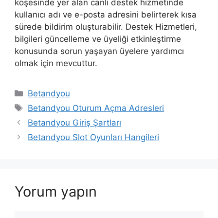
köşesinde yer alan canlı destek hizmetinde
kullanıcı adı ve e-posta adresini belirterek kısa
sürede bildirim oluşturabilir. Destek Hizmetleri,
bilgileri güncelleme ve üyeliği etkinleştirme
konusunda sorun yaşayan üyelere yardımcı
olmak için mevcuttur.
Kategoriler
Betandyou
Etiketler
Betandyou Oturum Açma Adresleri
Betandyou Giriş Şartları
Betandyou Slot Oyunları Hangileri
Yorum yapın
Yorum