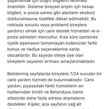
yaşamamak için doğru bilgilerin iletilmesi
önemlidir. Sisteme bireysel erişim için hesap
bilgileri, e-posta adresi gibi alanların eksiksiz
doldurulmasına özellikle dikkat edilmelidir. Bu
noktada sorunlu veya problemli bireylere
yardımcı olmak için canlı destek hizmetleri ve e-
posta adresleri mevcuttur. Kısa süre içerisinde
üyelik aşamasını tamamlayan kullanıcılar farklı
bonus ve hediye seçeneklerine sahip
olacaklardır. Bu sayede siteye üye olan
bireylerin sayısının artması amaçlanmaktadır.
Belirlenmiş sayfalarda bireylere 7/24 sunulan bir
canlı yardım hizmeti de bulunmaktadır. Canlı
yardım, piyasadaki farklı hizmetlerin en
hızlılarından biridir ve Betandyou bahis
sitesinde daha fazla adrese alışmalarını
destekler. Kişiler, ana sayfanın sağ alt