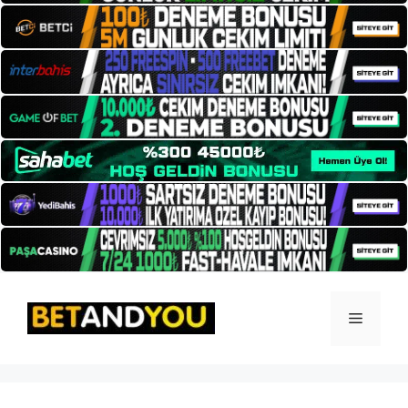
İçeriğe
atla
Menü