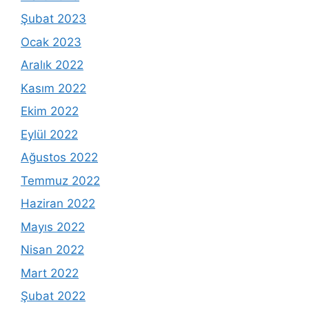
Şubat 2023
Ocak 2023
Aralık 2022
Kasım 2022
Ekim 2022
Eylül 2022
Ağustos 2022
Temmuz 2022
Haziran 2022
Mayıs 2022
Nisan 2022
Mart 2022
Şubat 2022