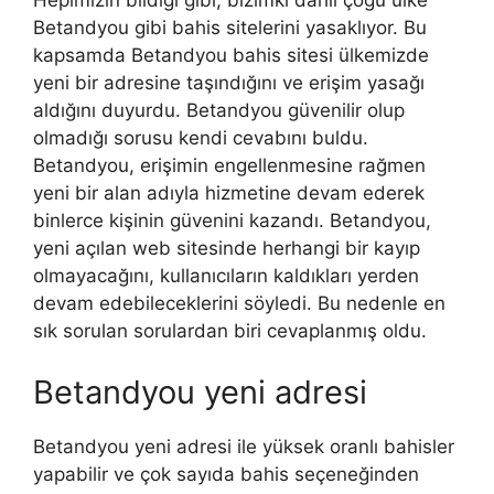
Hepimizin bildiği gibi, bizimki dahil çoğu ülke
Betandyou gibi bahis sitelerini yasaklıyor. Bu
kapsamda Betandyou bahis sitesi ülkemizde
yeni bir adresine taşındığını ve erişim yasağı
aldığını duyurdu. Betandyou güvenilir olup
olmadığı sorusu kendi cevabını buldu.
Betandyou, erişimin engellenmesine rağmen
yeni bir alan adıyla hizmetine devam ederek
binlerce kişinin güvenini kazandı. Betandyou,
yeni açılan web sitesinde herhangi bir kayıp
olmayacağını, kullanıcıların kaldıkları yerden
devam edebileceklerini söyledi. Bu nedenle en
sık sorulan sorulardan biri cevaplanmış oldu.
Betandyou yeni adresi
Betandyou yeni adresi ile yüksek oranlı bahisler
yapabilir ve çok sayıda bahis seçeneğinden