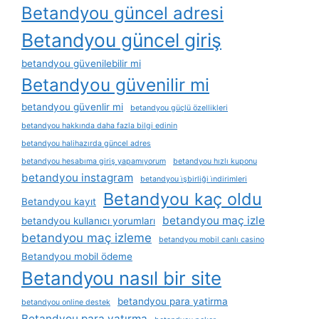
Betandyou güncel adresi
Betandyou güncel giriş
betandyou güvenilebilir mi
Betandyou güvenilir mi
betandyou güvenlir mi
betandyou güçlü özellikleri
betandyou hakkında daha fazla bilgi edinin
betandyou halihazırda güncel adres
betandyou hesabıma giriş yapamıyorum
betandyou hızlı kuponu
betandyou instagram
betandyou i̇şbirliği i̇ndirimleri
Betandyou kaç oldu
Betandyou kayıt
betandyou maç izle
betandyou kullanıcı yorumları
betandyou maç izleme
betandyou mobil canlı casino
Betandyou mobil ödeme
Betandyou nasıl bir site
betandyou para yatirma
betandyou online destek
Betandyou para yatırma