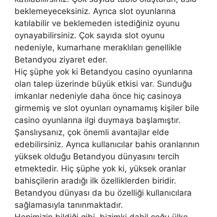
beklemeyeceksiniz. Ayrıca slot oyunlarına
katılabilir ve beklemeden istediğiniz oyunu
oynayabilirsiniz. Çok sayıda slot oyunu
nedeniyle, kumarhane meraklıları genellikle
Betandyou ziyaret eder.
Hiç şüphe yok ki Betandyou casino oyunlarına
olan talep üzerinde büyük etkisi var. Sunduğu
imkanlar nedeniyle daha önce hiç casinoya
girmemiş ve slot oyunları oynamamış kişiler bile
casino oyunlarına ilgi duymaya başlamıştır.
Şanslıysanız, çok önemli avantajlar elde
edebilirsiniz. Ayrıca kullanıcılar bahis oranlarının
yüksek olduğu Betandyou dünyasını tercih
etmektedir. Hiç şüphe yok ki, yüksek oranlar
bahisçilerin aradığı ilk özelliklerden biridir.
Betandyou dünyası da bu özelliği kullanıcılara
sağlamasıyla tanınmaktadır.