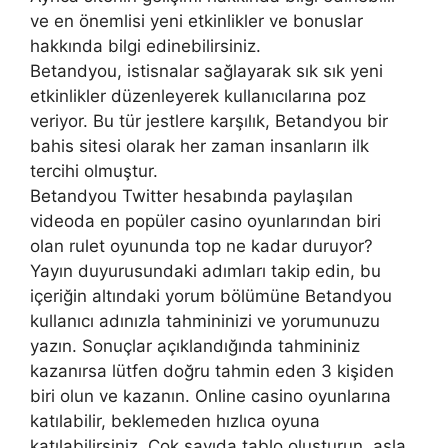
ve en önemlisi yeni etkinlikler ve bonuslar
hakkında bilgi edinebilirsiniz.
Betandyou, istisnalar sağlayarak sık sık yeni
etkinlikler düzenleyerek kullanıcılarına poz
veriyor. Bu tür jestlere karşılık, Betandyou bir
bahis sitesi olarak her zaman insanların ilk
tercihi olmuştur.
Betandyou Twitter hesabında paylaşılan
videoda en popüler casino oyunlarından biri
olan rulet oyununda top ne kadar duruyor?
Yayın duyurusundaki adımları takip edin, bu
içeriğin altındaki yorum bölümüne Betandyou
kullanıcı adınızla tahmininizi ve yorumunuzu
yazın. Sonuçlar açıklandığında tahmininiz
kazanırsa lütfen doğru tahmin eden 3 kişiden
biri olun ve kazanın. Online casino oyunlarına
katılabilir, beklemeden hızlıca oyuna
katılabilirsiniz. Çok sayıda tablo oluşturun, asla