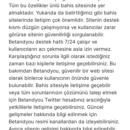
Tüm bu özellikler ünlü bahis sitesinde yer
almaktadır. Yukarıda da belirttiğimiz gibi bahis
sitelerinde iletişim çok önemlidir. Sitenin destek
kısmı düzgün çalışmıyorsa ve kullanıcılar zarar
görürse sitenin güvenilirliği sorgulanabilir.
Betandyou destek hattı 7/24 çalışır ve
kullanıcıların acı çekmesine asla izin vermez.
Karşılaştığınız sorunla ilgili olarak istediğiniz
zaman bazı kişilerle iletişime geçebilirsiniz. Bu
bakımdan Betandyou, güvenilir bir web sitesi
olarak binlerce kullanıcının önünde güvenle
bulunabilir. Bahis sitesiyle iletişime geçebilir
veya tüm sorunlarınızın çözümünü talep etmek
için Betandyou Twitter hesabınız aracılığıyla
yetkililerle iletişime geçebilirsiniz. Güncel
gelişmeler hakkında bilgi edinmek için
Betandyou resmi kanallardan da izleyebilirsiniz.
Ayrıca sitenin gelişimi hakkında bilgi edinebilir