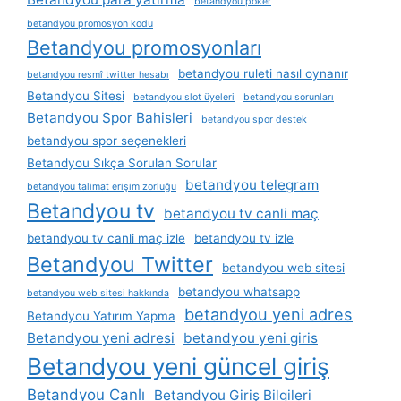
betandyou poker
betandyou promosyon kodu
Betandyou promosyonları
betandyou ruleti nasıl oynanır
betandyou resmî twitter hesabı
Betandyou Sitesi
betandyou slot üyeleri
betandyou sorunları
Betandyou Spor Bahisleri
betandyou spor destek
betandyou spor seçenekleri
Betandyou Sıkça Sorulan Sorular
betandyou telegram
betandyou talimat erişim zorluğu
Betandyou tv
betandyou tv canli maç
betandyou tv canli maç izle
betandyou tv izle
Betandyou Twitter
betandyou web sitesi
betandyou whatsapp
betandyou web sitesi hakkında
betandyou yeni adres
Betandyou Yatırım Yapma
Betandyou yeni adresi
betandyou yeni giris
Betandyou yeni güncel giriş
Betandyou Canlı
Betandyou Giriş Bilgileri