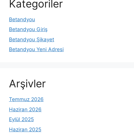
Kategoriler
Betandyou
Betandyou Giriş
Betandyou Şikayet
Betandyou Yeni Adresi
Arşivler
Temmuz 2026
Haziran 2026
Eylül 2025
Haziran 2025