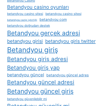
Betandyou Casino
Betandyou casino oyunları
betandyou casino sitesi
betandyou casino sitesi
betandyou com
betandyou cazip i̇şbirliği
betandyou doğrudan destek
Betandyou gerçek adresi
betandyou girisi
betandyou giris twitter
Betandyou giriş
Betandyou giriş adresi
Betandyou giriş yap
betandyou güncel
betandyou güncel adres
Betandyou güncel adresi
Betandyou güncel giriş
betandyou güvenilebilir mi