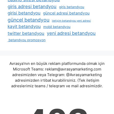
giris adresi betandyou
giris betandyou
girisi betandyou
güncel adresi betandyou
güncel betandyou
i̇letişim betandyou yeni adresi
kayit betandyou
mobil betandyou
yeni adresi betandyou
twitter betandyou
betandyou promosyon
Avrasya'nın en büyük reklam platformunda olmak için
Microsoft Teams:
reklam@avrasyamarketing.com
adresimizden veya Telegram: @Avrasyamarketing
adresimizden irtibat kurabilirsiniz. (Tek iletişim
adreslerimiz teams / telegram ve mail adresimizdir.
Harici hiçbir iletişim adresimiz bulunmamaktadır.
Lütfen itibar etmeyiniz.) Türkiye yasalarına göre 7258
sayılı kanun uyarınca yasa dışı bahis oynamanın
cezaları mevcuttur. Şu an bulunduğunuz site hiç bir
şekilde illegal bahis oyunları oynatmıyor ve oynamaya