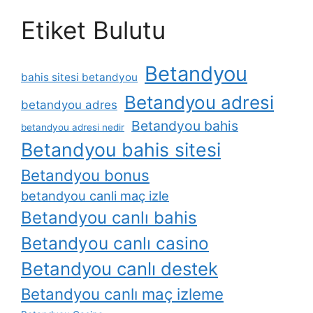
Etiket Bulutu
Betandyou
bahis sitesi betandyou
Betandyou adresi
betandyou adres
Betandyou bahis
betandyou adresi nedir
Betandyou bahis sitesi
Betandyou bonus
betandyou canli maç izle
Betandyou canlı bahis
Betandyou canlı casino
Betandyou canlı destek
Betandyou canlı maç izleme