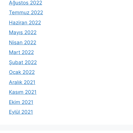
Ağustos 2022
Temmuz 2022
Haziran 2022
Mayıs 2022
Nisan 2022
Mart 2022
Şubat 2022
Ocak 2022
Aralık 2021
Kasım 2021
Ekim 2021
Eylül 2021