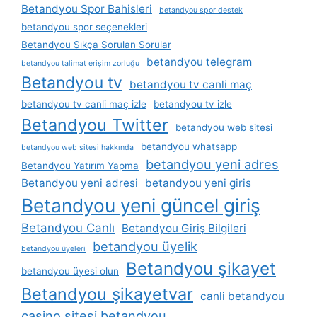
Betandyou Spor Bahisleri
betandyou spor destek
betandyou spor seçenekleri
Betandyou Sıkça Sorulan Sorular
betandyou telegram
betandyou talimat erişim zorluğu
Betandyou tv
betandyou tv canli maç
betandyou tv canli maç izle
betandyou tv izle
Betandyou Twitter
betandyou web sitesi
betandyou whatsapp
betandyou web sitesi hakkında
betandyou yeni adres
Betandyou Yatırım Yapma
Betandyou yeni adresi
betandyou yeni giris
Betandyou yeni güncel giriş
Betandyou Canlı
Betandyou Giriş Bilgileri
betandyou üyelik
betandyou üyeleri
Betandyou şikayet
betandyou üyesi olun
Betandyou şikayetvar
canli betandyou
casino sitesi betandyou