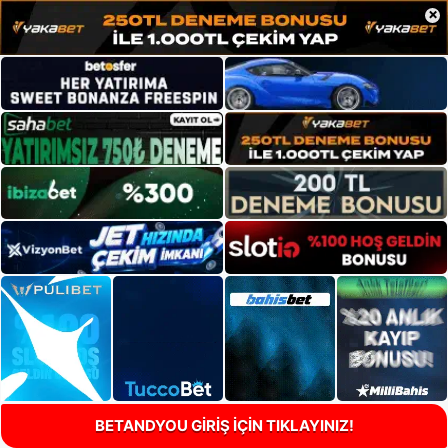
×
BETANDYOU GİRİŞ İÇİN TIKLAYINIZ!