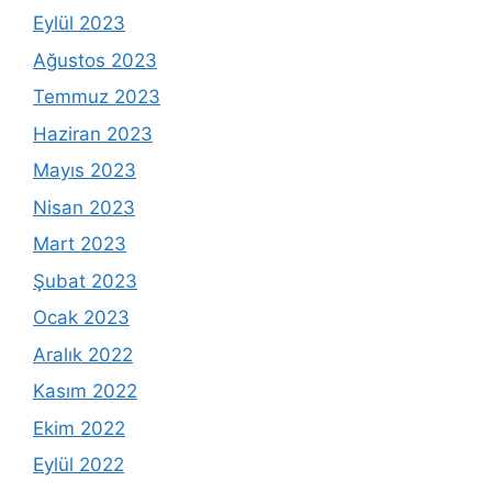
Eylül 2023
Ağustos 2023
Temmuz 2023
Haziran 2023
Mayıs 2023
Nisan 2023
Mart 2023
Şubat 2023
Ocak 2023
Aralık 2022
Kasım 2022
Ekim 2022
Eylül 2022