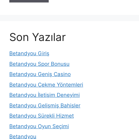
Son Yazılar
Betandyou Giriş
Betandyou Spor Bonusu
Betandyou Geniş Casino
Betandyou Çekme Yöntemleri
Betandyou İletişim Deneyimi
Betandyou Gelişmiş Bahisler
Betandyou Sürekli Hizmet
Betandyou Oyun Seçimi
Betandyou