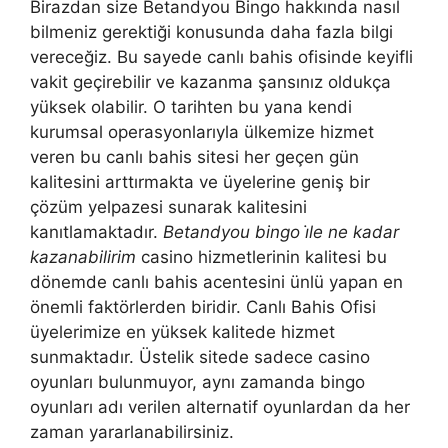
Birazdan size Betandyou Bingo hakkında nasıl
bilmeniz gerektiği konusunda daha fazla bilgi
vereceğiz. Bu sayede canlı bahis ofisinde keyifli
vakit geçirebilir ve kazanma şansınız oldukça
yüksek olabilir. O tarihten bu yana kendi
kurumsal operasyonlarıyla ülkemize hizmet
veren bu canlı bahis sitesi her geçen gün
kalitesini arttırmakta ve üyelerine geniş bir
çözüm yelpazesi sunarak kalitesini
kanıtlamaktadır.
Betandyou bingo i̇le ne kadar
kazanabilirim
casino hizmetlerinin kalitesi bu
dönemde canlı bahis acentesini ünlü yapan en
önemli faktörlerden biridir. Canlı Bahis Ofisi
üyelerimize en yüksek kalitede hizmet
sunmaktadır. Üstelik sitede sadece casino
oyunları bulunmuyor, aynı zamanda bingo
oyunları adı verilen alternatif oyunlardan da her
zaman yararlanabilirsiniz.