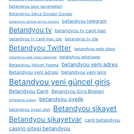
betandyou spor seçenekleri
Betandyou Sıkça Sorulan Sorular
betandyou telegram
betandyou talimat erişim zorluğu
Betandyou tv
betandyou tv canli maç
betandyou tv canli maç izle
betandyou tv izle
Betandyou Twitter
betandyou web sitesi
betandyou whatsapp
betandyou web sitesi hakkında
betandyou yeni adres
Betandyou Yatırım Yapma
Betandyou yeni adresi
betandyou yeni giris
Betandyou yeni güncel giriş
Betandyou Canlı
Betandyou Giriş Bilgileri
betandyou üyelik
betandyou üyeleri
Betandyou şikayet
betandyou üyesi olun
Betandyou şikayetvar
canli betandyou
casino sitesi betandyou