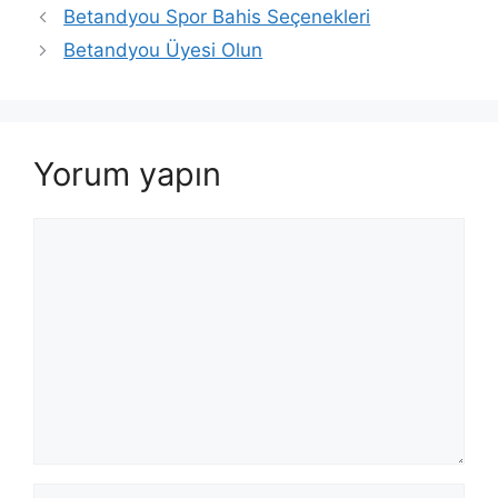
Betandyou Spor Bahis Seçenekleri
Betandyou Üyesi Olun
Yorum yapın
Yorum
İsim