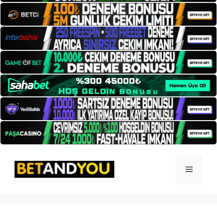
İçeriğe
atla
Menü