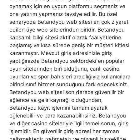
oynamak için en uygun platformu seçmeniz ve
ona yatırım yapmanız tavsiye edilir. Bu özel
senaryoda Betandyou web sitesi en çok ziyaret
edilen üye web sitelerinden biridir. Betandyou
kapsamlı bilgi sitesi aktif olarak faaliyetlerine
başlamış ve kısa sürede geniş bir müşteri kitlesi
kazanmıştır. Mevcut giriş adresinizle giriş
yaptığınızda Betandyou sektördeki en popüler
oyun sitelerinden biri olduğunu, canlı casino
oyunları ve spor bahisleri aracılığıyla kullanıcılara
birinci sınıf hizmet sunduğunu fark edeceksiniz.
Betandyou web sitesi son derece güvenilir bir
eğlence ve gelir kaynağı olduğundan,
Betandyou kayıt işlemini tamamlayarak
eğlenebilir ve para kazanabilirsiniz. Betandyou
ve diğer casino siteleriyle ilgili temel sorun, giriş
işlemidir. En güvenilir giriş adresi her zaman
gelişmektedir, zahmetsiz ve güvenli bir şekilde