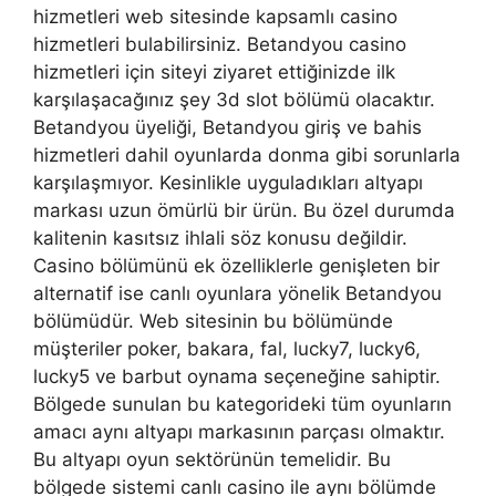
hizmetleri web sitesinde kapsamlı casino
hizmetleri bulabilirsiniz. Betandyou casino
hizmetleri için siteyi ziyaret ettiğinizde ilk
karşılaşacağınız şey 3d slot bölümü olacaktır.
Betandyou üyeliği, Betandyou giriş ve bahis
hizmetleri dahil oyunlarda donma gibi sorunlarla
karşılaşmıyor. Kesinlikle uyguladıkları altyapı
markası uzun ömürlü bir ürün. Bu özel durumda
kalitenin kasıtsız ihlali söz konusu değildir.
Casino bölümünü ek özelliklerle genişleten bir
alternatif ise canlı oyunlara yönelik Betandyou
bölümüdür. Web sitesinin bu bölümünde
müşteriler poker, bakara, fal, lucky7, lucky6,
lucky5 ve barbut oynama seçeneğine sahiptir.
Bölgede sunulan bu kategorideki tüm oyunların
amacı aynı altyapı markasının parçası olmaktır.
Bu altyapı oyun sektörünün temelidir. Bu
bölgede sistemi canlı casino ile aynı bölümde