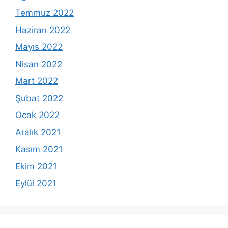
Temmuz 2022
Haziran 2022
Mayıs 2022
Nisan 2022
Mart 2022
Şubat 2022
Ocak 2022
Aralık 2021
Kasım 2021
Ekim 2021
Eylül 2021