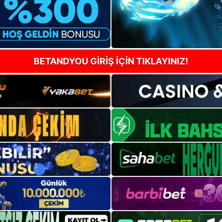
BETANDYOU GİRİŞ İÇİN TIKLAYINIZ!