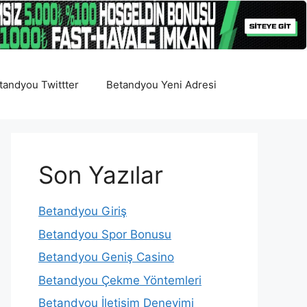
tandyou Twittter
Betandyou Yeni Adresi
Son Yazılar
Betandyou Giriş
Betandyou Spor Bonusu
Betandyou Geniş Casino
Betandyou Çekme Yöntemleri
Betandyou İletişim Deneyimi