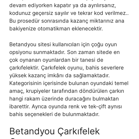
devam ediyorken kapatır ya da ayrılırsanız,
kodunuz geçersiz sayılır ve tekrar kod verilmez..
Bu prosedür sonrasında kazanç miktarınız ana
bakiyenize otomatikman eklenecektir.
Betandyou sitesi kullanıcıları için çoğu oyun
opsiyonu sunmaktadır. Son zaman sitede en
çok oynanan oyunlardan bir tanesi de
çarkıfelektir. Çarkıfelek oyunu, bahis severlere
yüksek kazanç imkânı da sağlamaktadır.
Kategorisinin içerisinde bulunan oyundaki temel
amaç, krupiyeler tarafından döndürülen çarkın
hangi rakam üzerinde duracağını bulmaktan
ibarettir. Ayrıca oyunda renk ve tek-çift aynısı
bahis seçenekleri de bulunmaktadır.
Betandyou Çarkıfelek