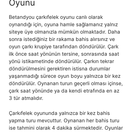
Oyunu
Betandyou çarkıfelek oyunu canlı olarak
oynandığı için, oyuna hamle sağlamanız yalnız
siteye üye olmanızla mümkün olmaktadır. Daha
sonra istediğiniz bir rakama bahis alırsınız ve
oyun çarkı krupiye tarafından döndürülür. Çark
ilk önce saat yönünün tersine, sonrasında saat
yönü istikametinde döndürülür. Çarkın tekrar
döndürülmesini gerektiren istisna durumlar
yaşanmadığı sürece oyun boyu yalnızca bir kez
döndürülür. Oynanan turun geçerli olması içinse,
çark saat yönünde ya da kendi etrafında en az
3 tür atmalıdır.
Çarkıfelek oyununda yalnızca bir kez bahis
yapma turu mevcuttur. Oynanan her bahis turu
ise tahmini olarak 4 dakika sürmektedir. Oyunlar