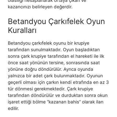
olasılığı hesaplanarak ortaya çıkan ve
kazancınızı belirleyen değerdir.
Betandyou Çarkıfelek Oyun
Kuralları
Betandyou çarkıfelek oyunu bir krupiye
tarafından sunulmaktadır. Oyun başladıktan
sonra çark krupiye tarafından el hareketi ile ilk
önce saat yönünün tersine, sonrasında saat
yönüne doğru döndürülür. Ayrıca oyunda
yalnızca bir adet çark bulunmaktadır. Oyunun
geçerli olması için çarkın kendi etrafında en az 3
tür dönmesi gerekmektedir. Çark krupiye
tarafından döndürülür ve durduktan sonra okun
işaret ettiği bölme “kazanan bahis” olarak ilan
edilir.