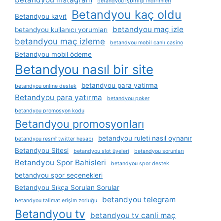
betandyou i̇şbirliği i̇ndirimleri
Betandyou kaç oldu
Betandyou kayıt
betandyou maç izle
betandyou kullanıcı yorumları
betandyou maç izleme
betandyou mobil canlı casino
Betandyou mobil ödeme
Betandyou nasıl bir site
betandyou para yatirma
betandyou online destek
Betandyou para yatırma
betandyou poker
betandyou promosyon kodu
Betandyou promosyonları
betandyou ruleti nasıl oynanır
betandyou resmî twitter hesabı
Betandyou Sitesi
betandyou slot üyeleri
betandyou sorunları
Betandyou Spor Bahisleri
betandyou spor destek
betandyou spor seçenekleri
Betandyou Sıkça Sorulan Sorular
betandyou telegram
betandyou talimat erişim zorluğu
Betandyou tv
betandyou tv canli maç