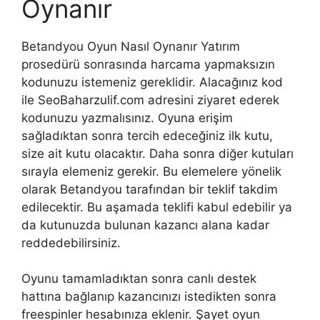
Oynanır
Betandyou Oyun Nasıl Oynanır Yatırım
prosedürü sonrasında harcama yapmaksızın
kodunuzu istemeniz gereklidir. Alacağınız kod
ile SeoBaharzulif.com adresini ziyaret ederek
kodunuzu yazmalısınız. Oyuna erişim
sağladıktan sonra tercih edeceğiniz ilk kutu,
size ait kutu olacaktır. Daha sonra diğer kutuları
sırayla elemeniz gerekir. Bu elemelere yönelik
olarak Betandyou tarafından bir teklif takdim
edilecektir. Bu aşamada teklifi kabul edebilir ya
da kutunuzda bulunan kazancı alana kadar
reddedebilirsiniz.
Oyunu tamamladıktan sonra canlı destek
hattına bağlanıp kazancınızı istedikten sonra
freespinler hesabınıza eklenir. Şayet oyun