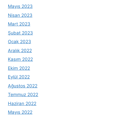
Mayıs 2023
Nisan 2023
Mart 2023
Şubat 2023
Ocak 2023
Aralık 2022
Kasım 2022
Ekim 2022
Eylül 2022
Ağustos 2022
Temmuz 2022
Haziran 2022
Mayıs 2022