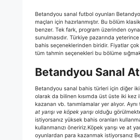
Betandyou sanal futbol oyunları Betandyou 
maçları için hazırlanmıştır. Bu bölüm klas
benzer. Tek fark, program üzerinden oyn
sunulmasıdır. Türkiye pazarında yeterinc
bahis seçeneklerinden biridir. Fiyatlar çok
tüm tahmin seçenekleri bu bölüme sığmak
Betandyou Sanal At 
Betandyou sanal bahis türleri için diğer ik
olarak da bilinen kısımda üst üste iki kez i
kazanan vb. tanımlamalar yer alıyor. Aynı t
at yarışı ve köpek yarışı
olduğu görülmekte
istiyorsanız yüksek bahis oranları kullan
kullanmanızı öneririz.Köpek yarışı ve at y
oyunlardan para kazanmak istiyorsanız Bet