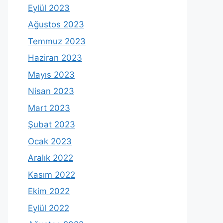
Eylül 2023
Ağustos 2023
Temmuz 2023
Haziran 2023
Mayıs 2023
Nisan 2023
Mart 2023
Şubat 2023
Ocak 2023
Aralık 2022
Kasım 2022
Ekim 2022
Eylül 2022