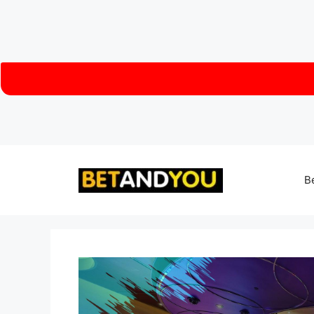
İçeriğe
atla
B