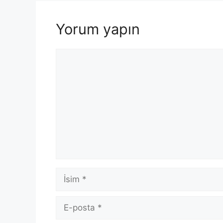
Yorum yapın
Yorum
İsim
E-
posta