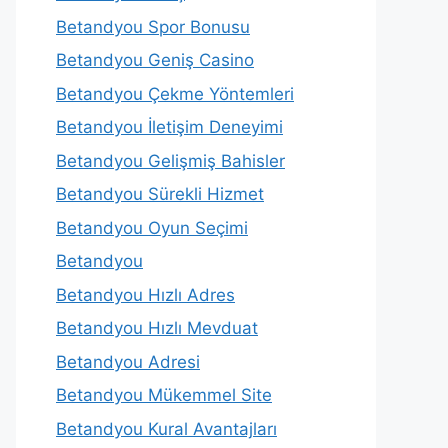
Betandyou Spor Bonusu
Betandyou Geniş Casino
Betandyou Çekme Yöntemleri
Betandyou İletişim Deneyimi
Betandyou Gelişmiş Bahisler
Betandyou Sürekli Hizmet
Betandyou Oyun Seçimi
Betandyou
Betandyou Hızlı Adres
Betandyou Hızlı Mevduat
Betandyou Adresi
Betandyou Mükemmel Site
Betandyou Kural Avantajları