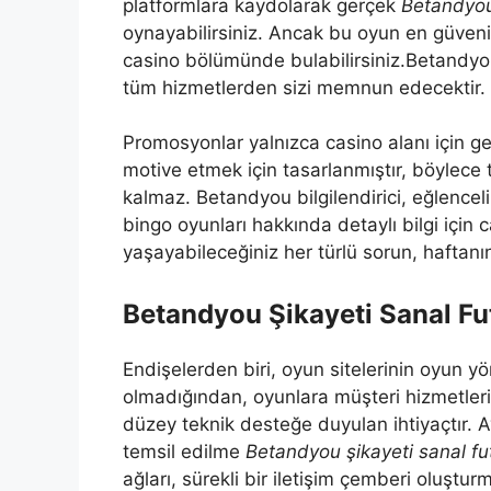
platformlara kaydolarak gerçek
Betandyou
oynayabilirsiniz. Ancak bu oyun en güvenili
casino bölümünde bulabilirsiniz.Betandy
tüm hizmetlerden sizi memnun edecektir.
Promosyonlar yalnızca casino alanı için ge
motive etmek için tasarlanmıştır, böylec
kalmaz. Betandyou bilgilendirici, eğlencel
bingo oyunları hakkında detaylı bilgi için c
yaşayabileceğiniz her türlü sorun, hafta
Betandyou Şikayeti Sanal Fu
Endişelerden biri, oyun sitelerinin oyun y
olmadığından, oyunlara müşteri hizmetleri
düzey teknik desteğe duyulan ihtiyaçtır. A
temsil edilme
Betandyou şikayeti sanal fu
ağları, sürekli bir iletişim çemberi oluştu