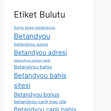
Etiket Bulutu
bahis sitesi betandyou
Betandyou
betandyou adres
Betandyou adresi
betandyou adresi nedir
Betandyou bahis
Betandyou bahis
sitesi
Betandyou bonus
betandyou canli maç izle
Betandyou canlı bahis