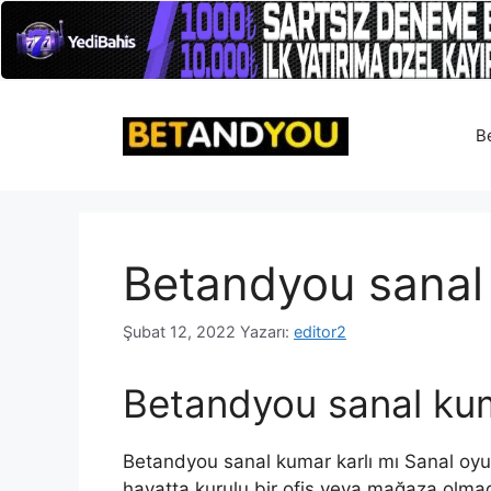
İçeriğe
atla
B
Betandyou sanal 
Şubat 12, 2022
Yazarı:
editor2
Betandyou sanal kum
Betandyou sanal kumar karlı mı Sanal oyun 
hayatta kurulu bir ofis veya mağaza olmadı