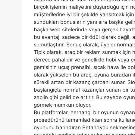
birçok işlemin maliyetini düşürdüğü için no
müşterilerine iyi bir şekilde yansıtmak içi
sundukları bonusların yanı sıra başka gelir
başka web sitelerinde veya gerçek hayat
bu avantajı sadece bir ödül olarak değil
somutlaştırır. Sonuç olarak, üyeler norma
Tipik olarak, araç bir reklam sunmak için h
derece pahalıdır ve genellikle hobi veya e
gemisinin uçuş prensibi, sıcak hava ile d
olarak yükselen bu araç, oyuna buradan i
sürekli artan bir kazanç çarpanı sunar. S
başlangıçta normal kazançlar sunan bir tü
zeplin gibi geliri de artırır. Bu sayede oy
görmek mümkün oluyor.
Bu platformlar, herhangi bir oyunun oynanab
prosedürünü tamamladıktan sonra kullanıcı
oyununu barındıran Betandyou sekmesine
oyundaki zeplinin adını bulur ve oyuna gi