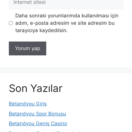
sitesi
Daha sonraki yorumlarımda kullanılması için
adım, e-posta adresim ve site adresim bu
tarayıcıya kaydedilsin.
Son Yazılar
Betandyou Giriş
Betandyou Spor Bonusu
Betandyou Geniş Casino