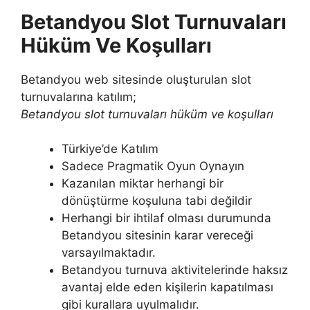
Betandyou Slot Turnuvaları
Hüküm Ve Koşulları
Betandyou web sitesinde oluşturulan slot
turnuvalarına katılım;
Betandyou slot turnuvaları hüküm ve koşulları
Türkiye’de Katılım
Sadece Pragmatik Oyun Oynayın
Kazanılan miktar herhangi bir
dönüştürme koşuluna tabi değildir
Herhangi bir ihtilaf olması durumunda
Betandyou sitesinin karar vereceği
varsayılmaktadır.
Betandyou turnuva aktivitelerinde haksız
avantaj elde eden kişilerin kapatılması
gibi kurallara uyulmalıdır.