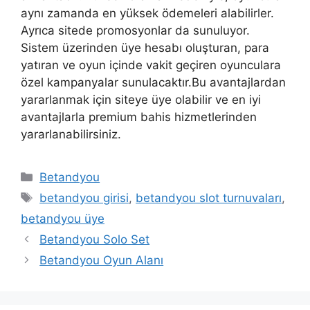
aynı zamanda en yüksek ödemeleri alabilirler.
Ayrıca sitede promosyonlar da sunuluyor.
Sistem üzerinden üye hesabı oluşturan, para
yatıran ve oyun içinde vakit geçiren oyunculara
özel kampanyalar sunulacaktır.Bu avantajlardan
yararlanmak için siteye üye olabilir ve en iyi
avantajlarla premium bahis hizmetlerinden
yararlanabilirsiniz.
Kategoriler
Betandyou
Etiketler
betandyou girisi
,
betandyou slot turnuvaları
,
betandyou üye
Betandyou Solo Set
Betandyou Oyun Alanı