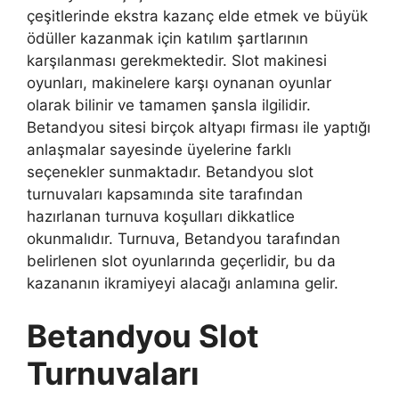
çeşitlerinde ekstra kazanç elde etmek ve büyük
ödüller kazanmak için katılım şartlarının
karşılanması gerekmektedir. Slot makinesi
oyunları, makinelere karşı oynanan oyunlar
olarak bilinir ve tamamen şansla ilgilidir.
Betandyou sitesi birçok altyapı firması ile yaptığı
anlaşmalar sayesinde üyelerine farklı
seçenekler sunmaktadır. Betandyou slot
turnuvaları kapsamında site tarafından
hazırlanan turnuva koşulları dikkatlice
okunmalıdır. Turnuva, Betandyou tarafından
belirlenen slot oyunlarında geçerlidir, bu da
kazananın ikramiyeyi alacağı anlamına gelir.
Betandyou Slot
Turnuvaları