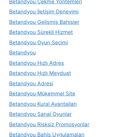
Betandyou Çekme Yöntemleri
Betandyou İletişim Deneyimi
Betandyou Gelişmiş Bahisler
Betandyou Sürekli Hizmet
Betandyou Oyun Seçimi
Betandyou
Betandyou Hızlı Adres
Betandyou Hızlı Mevduat
Betandyou Adresi
Betandyou Mükemmel Site
Betandyou Kural Avantajları
Betandyou Sanal Oyunlar
Betandyou Risksiz Promosyonlar
Betandyou Bahis Uygulamaları