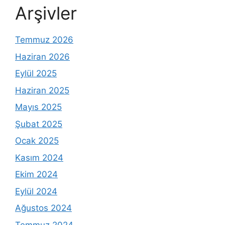
Arşivler
Temmuz 2026
Haziran 2026
Eylül 2025
Haziran 2025
Mayıs 2025
Şubat 2025
Ocak 2025
Kasım 2024
Ekim 2024
Eylül 2024
Ağustos 2024
Temmuz 2024