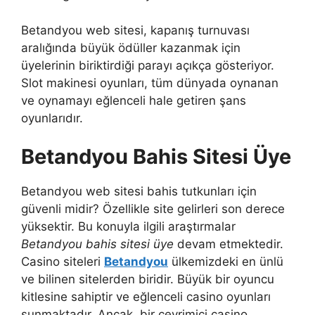
Betandyou web sitesi, kapanış turnuvası
aralığında büyük ödüller kazanmak için
üyelerinin biriktirdiği parayı açıkça gösteriyor.
Slot makinesi oyunları, tüm dünyada oynanan
ve oynamayı eğlenceli hale getiren şans
oyunlarıdır.
Betandyou Bahis Sitesi Üye
Betandyou web sitesi bahis tutkunları için
güvenli midir? Özellikle site gelirleri son derece
yüksektir. Bu konuyla ilgili araştırmalar
Betandyou bahis sitesi üye
devam etmektedir.
Casino siteleri
Betandyou
ülkemizdeki en ünlü
ve bilinen sitelerden biridir. Büyük bir oyuncu
kitlesine sahiptir ve eğlenceli casino oyunları
sunmaktadır. Ancak, bir çevrimiçi casino