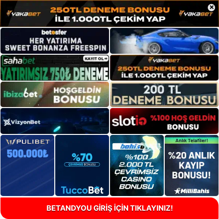
×
BETANDYOU GİRİŞ İÇİN TIKLAYINIZ!