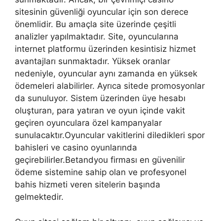
sitesinin güvenliği oyuncular için son derece
önemlidir. Bu amaçla site üzerinde çeşitli
analizler yapılmaktadır. Site, oyuncularına
internet platformu üzerinden kesintisiz hizmet
avantajları sunmaktadır. Yüksek oranlar
nedeniyle, oyuncular aynı zamanda en yüksek
ödemeleri alabilirler. Ayrıca sitede promosyonlar
da sunuluyor. Sistem üzerinden üye hesabı
oluşturan, para yatıran ve oyun içinde vakit
geçiren oyunculara özel kampanyalar
sunulacaktır.Oyuncular vakitlerini diledikleri spor
bahisleri ve casino oyunlarında
geçirebilirler.Betandyou firması en güvenilir
ödeme sistemine sahip olan ve profesyonel
bahis hizmeti veren sitelerin başında
gelmektedir.