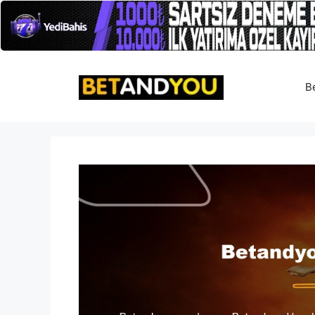
İçeriğe
atla
B