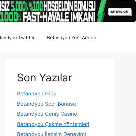
tandyou Twittter
Betandyou Yeni Adresi
Son Yazılar
Betandyou Giriş
Betandyou Spor Bonusu
Betandyou Geniş Casino
Betandyou Çekme Yöntemleri
Betandyou İletişim Deneyimi