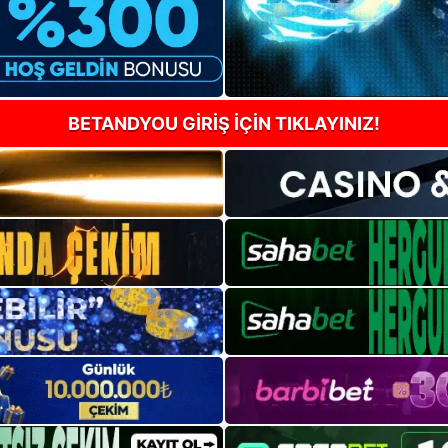
BETANDYOU GİRİŞ İÇİN TIKLAYINIZ!