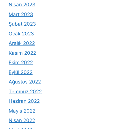
Nisan 2023
Mart 2023
Şubat 2023
Ocak 2023
Aralık 2022
Kasım 2022
Ekim 2022
Eylül 2022
Ağustos 2022
Temmuz 2022
Haziran 2022
Mayıs 2022
Nisan 2022