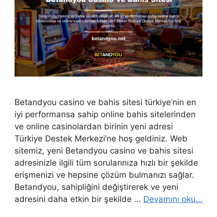
Betandyou casino ve bahis sitesi türkiye’nin en
iyi performansa sahip online bahis sitelerinden
ve online casinolardan birinin yeni adresi
Türkiye Destek Merkezi’ne hoş geldiniz. Web
sitemiz, yeni Betandyou casino ve bahis sitesi
adresinizle ilgili tüm sorularınıza hızlı bir şekilde
erişmenizi ve hepsine çözüm bulmanızı sağlar.
Betandyou, sahipliğini değiştirerek ve yeni
adresini daha etkin bir şekilde …
Devamını oku…