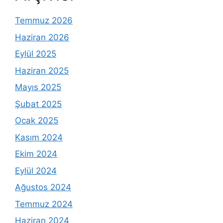
Temmuz 2026
Haziran 2026
Eylül 2025
Haziran 2025
Mayıs 2025
Şubat 2025
Ocak 2025
Kasım 2024
Ekim 2024
Eylül 2024
Ağustos 2024
Temmuz 2024
Haziran 2024