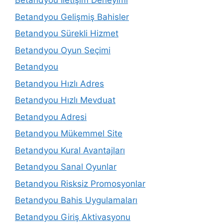
Betandyou İletişim Deneyimi
Betandyou Gelişmiş Bahisler
Betandyou Sürekli Hizmet
Betandyou Oyun Seçimi
Betandyou
Betandyou Hızlı Adres
Betandyou Hızlı Mevduat
Betandyou Adresi
Betandyou Mükemmel Site
Betandyou Kural Avantajları
Betandyou Sanal Oyunlar
Betandyou Risksiz Promosyonlar
Betandyou Bahis Uygulamaları
Betandyou Giriş Aktivasyonu