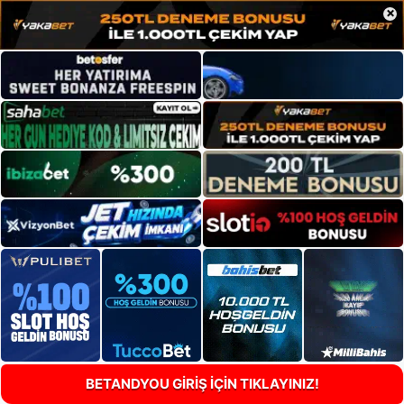
×
BETANDYOU GİRİŞ İÇİN TIKLAYINIZ!