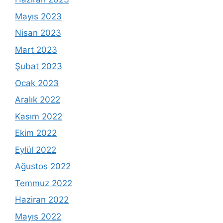
Mayıs 2023
Nisan 2023
Mart 2023
Şubat 2023
Ocak 2023
Aralık 2022
Kasım 2022
Ekim 2022
Eylül 2022
Ağustos 2022
Temmuz 2022
Haziran 2022
Mayıs 2022