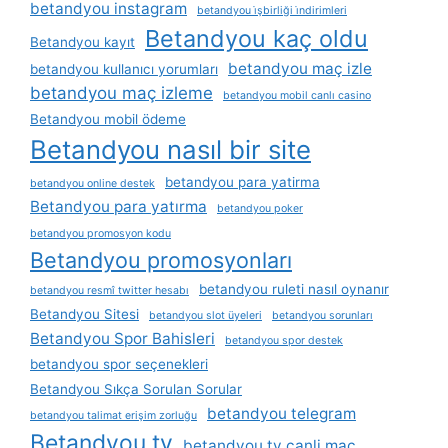
betandyou instagram
betandyou i̇şbirliği i̇ndirimleri
Betandyou kaç oldu
Betandyou kayıt
betandyou maç izle
betandyou kullanıcı yorumları
betandyou maç izleme
betandyou mobil canlı casino
Betandyou mobil ödeme
Betandyou nasıl bir site
betandyou para yatirma
betandyou online destek
Betandyou para yatırma
betandyou poker
betandyou promosyon kodu
Betandyou promosyonları
betandyou ruleti nasıl oynanır
betandyou resmî twitter hesabı
Betandyou Sitesi
betandyou slot üyeleri
betandyou sorunları
Betandyou Spor Bahisleri
betandyou spor destek
betandyou spor seçenekleri
Betandyou Sıkça Sorulan Sorular
betandyou telegram
betandyou talimat erişim zorluğu
Betandyou tv
betandyou tv canli maç