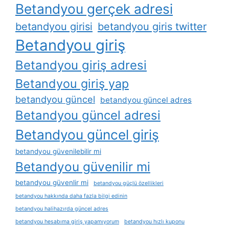
Betandyou gerçek adresi
betandyou girisi
betandyou giris twitter
Betandyou giriş
Betandyou giriş adresi
Betandyou giriş yap
betandyou güncel
betandyou güncel adres
Betandyou güncel adresi
Betandyou güncel giriş
betandyou güvenilebilir mi
Betandyou güvenilir mi
betandyou güvenlir mi
betandyou güçlü özellikleri
betandyou hakkında daha fazla bilgi edinin
betandyou halihazırda güncel adres
betandyou hesabıma giriş yapamıyorum
betandyou hızlı kuponu