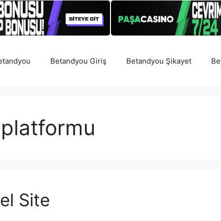
etandyou
Betandyou Giriş
Betandyou Şikayet
Be
 platformu
l Site