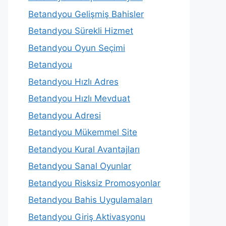
Betandyou Gelişmiş Bahisler
Betandyou Sürekli Hizmet
Betandyou Oyun Seçimi
Betandyou
Betandyou Hızlı Adres
Betandyou Hızlı Mevduat
Betandyou Adresi
Betandyou Mükemmel Site
Betandyou Kural Avantajları
Betandyou Sanal Oyunlar
Betandyou Risksiz Promosyonlar
Betandyou Bahis Uygulamaları
Betandyou Giriş Aktivasyonu