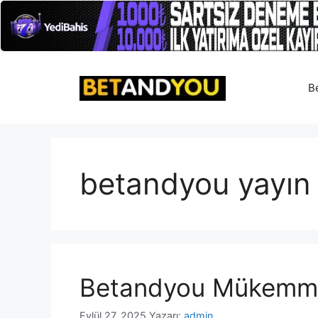
İçeriğe
atla
B
betandyou yayın
Betandyou Mükemme
Eylül 27, 2025
Yazarı:
admin