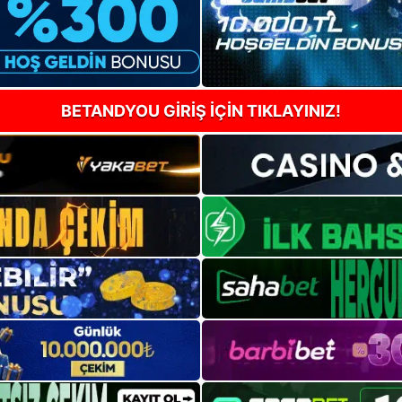
BETANDYOU GİRİŞ İÇİN TIKLAYINIZ!