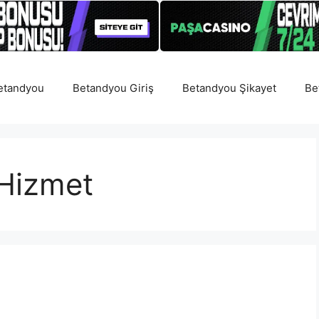
etandyou
Betandyou Giriş
Betandyou Şikayet
Be
 Hizmet