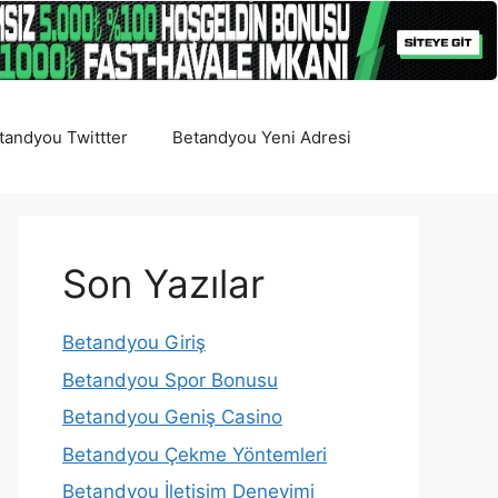
tandyou Twittter
Betandyou Yeni Adresi
Son Yazılar
Betandyou Giriş
Betandyou Spor Bonusu
Betandyou Geniş Casino
Betandyou Çekme Yöntemleri
Betandyou İletişim Deneyimi