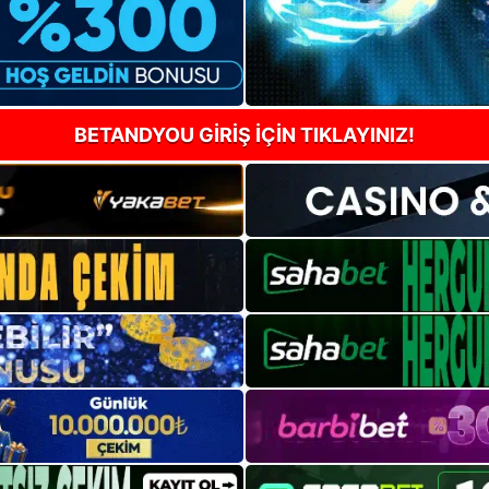
BETANDYOU GİRİŞ İÇİN TIKLAYINIZ!