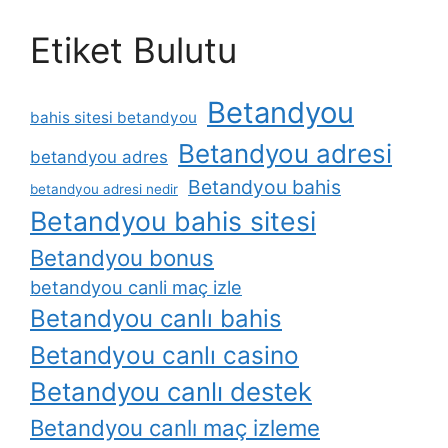
Etiket Bulutu
Betandyou
bahis sitesi betandyou
Betandyou adresi
betandyou adres
Betandyou bahis
betandyou adresi nedir
Betandyou bahis sitesi
Betandyou bonus
betandyou canli maç izle
Betandyou canlı bahis
Betandyou canlı casino
Betandyou canlı destek
Betandyou canlı maç izleme