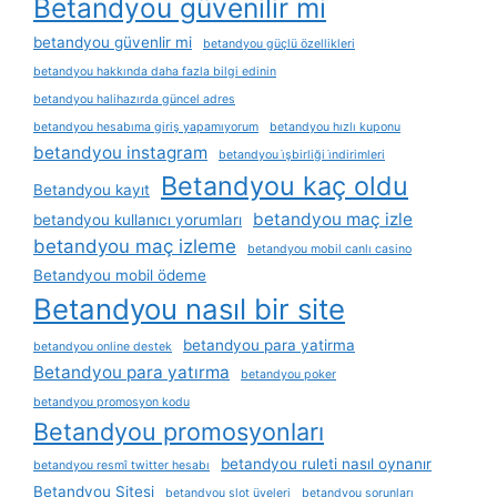
Betandyou güvenilir mi
betandyou güvenlir mi
betandyou güçlü özellikleri
betandyou hakkında daha fazla bilgi edinin
betandyou halihazırda güncel adres
betandyou hesabıma giriş yapamıyorum
betandyou hızlı kuponu
betandyou instagram
betandyou i̇şbirliği i̇ndirimleri
Betandyou kaç oldu
Betandyou kayıt
betandyou maç izle
betandyou kullanıcı yorumları
betandyou maç izleme
betandyou mobil canlı casino
Betandyou mobil ödeme
Betandyou nasıl bir site
betandyou para yatirma
betandyou online destek
Betandyou para yatırma
betandyou poker
betandyou promosyon kodu
Betandyou promosyonları
betandyou ruleti nasıl oynanır
betandyou resmî twitter hesabı
Betandyou Sitesi
betandyou slot üyeleri
betandyou sorunları