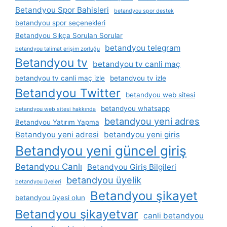
Betandyou Spor Bahisleri
betandyou spor destek
betandyou spor seçenekleri
Betandyou Sıkça Sorulan Sorular
betandyou telegram
betandyou talimat erişim zorluğu
Betandyou tv
betandyou tv canli maç
betandyou tv canli maç izle
betandyou tv izle
Betandyou Twitter
betandyou web sitesi
betandyou whatsapp
betandyou web sitesi hakkında
betandyou yeni adres
Betandyou Yatırım Yapma
Betandyou yeni adresi
betandyou yeni giris
Betandyou yeni güncel giriş
Betandyou Canlı
Betandyou Giriş Bilgileri
betandyou üyelik
betandyou üyeleri
Betandyou şikayet
betandyou üyesi olun
Betandyou şikayetvar
canli betandyou