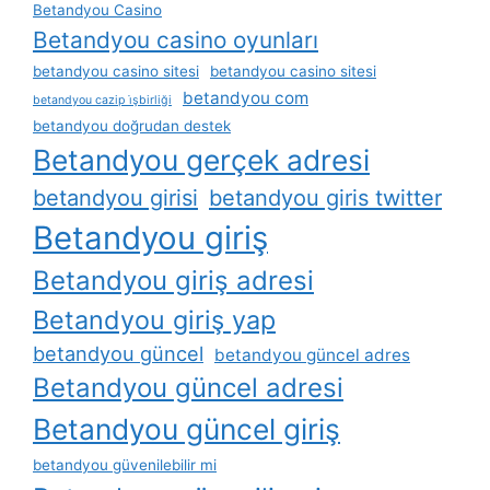
Betandyou Casino
Betandyou casino oyunları
betandyou casino sitesi
betandyou casino sitesi
betandyou com
betandyou cazip i̇şbirliği
betandyou doğrudan destek
Betandyou gerçek adresi
betandyou girisi
betandyou giris twitter
Betandyou giriş
Betandyou giriş adresi
Betandyou giriş yap
betandyou güncel
betandyou güncel adres
Betandyou güncel adresi
Betandyou güncel giriş
betandyou güvenilebilir mi