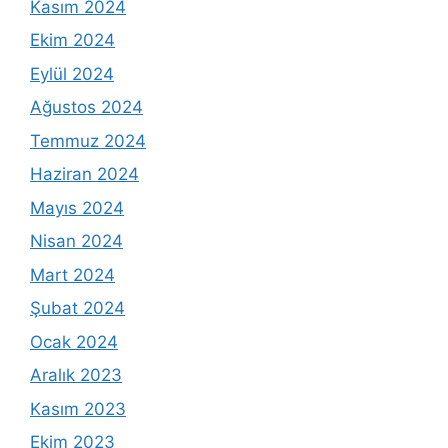
Kasım 2024
Ekim 2024
Eylül 2024
Ağustos 2024
Temmuz 2024
Haziran 2024
Mayıs 2024
Nisan 2024
Mart 2024
Şubat 2024
Ocak 2024
Aralık 2023
Kasım 2023
Ekim 2023