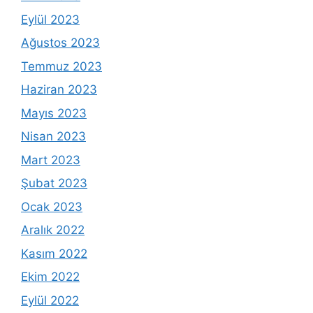
Eylül 2023
Ağustos 2023
Temmuz 2023
Haziran 2023
Mayıs 2023
Nisan 2023
Mart 2023
Şubat 2023
Ocak 2023
Aralık 2022
Kasım 2022
Ekim 2022
Eylül 2022