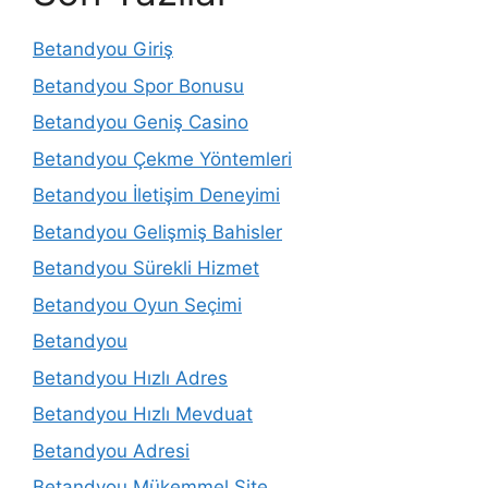
Betandyou Giriş
Betandyou Spor Bonusu
Betandyou Geniş Casino
Betandyou Çekme Yöntemleri
Betandyou İletişim Deneyimi
Betandyou Gelişmiş Bahisler
Betandyou Sürekli Hizmet
Betandyou Oyun Seçimi
Betandyou
Betandyou Hızlı Adres
Betandyou Hızlı Mevduat
Betandyou Adresi
Betandyou Mükemmel Site