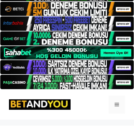
İçeriğe
atla
Menü