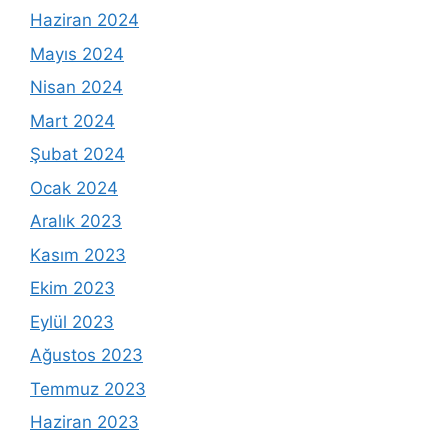
Haziran 2024
Mayıs 2024
Nisan 2024
Mart 2024
Şubat 2024
Ocak 2024
Aralık 2023
Kasım 2023
Ekim 2023
Eylül 2023
Ağustos 2023
Temmuz 2023
Haziran 2023