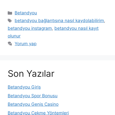
Kategoriler
Betandyou
Etiketler
betandyou bağlantısına nasıl kaydolabilirim
,
betandyou instagram
,
betandyou nasıl kayıt
olunur
Yorum yap
Son Yazılar
Betandyou Giriş
Betandyou Spor Bonusu
Betandyou Geniş Casino
Betandyou Çekme Yöntemleri