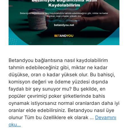
Betandyou bağlantısına nasıl kaydolabilirim
tahmin edebileceğiniz gibi, miktar ne kadar
düşükse, oran o kadar yüksek olur. Bu bahisçi,
komisyon değeri ve ödeme yüzdesi dışında
faydalı bir şey sunuyor mu? Bu şekilde, en
popüler çevrimiçi poker şirketlerinde bahis
oynamak istiyorsanız normal oranlardan daha iyi
oranlar elde edebilirsiniz. Betandyou nasıl üye
olunur Tüm bu özelliklere ek olarak …
Devamını
oku…