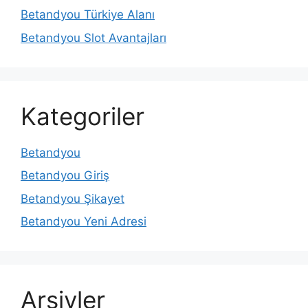
Betandyou Türkiye Alanı
Betandyou Slot Avantajları
Kategoriler
Betandyou
Betandyou Giriş
Betandyou Şikayet
Betandyou Yeni Adresi
Arşivler