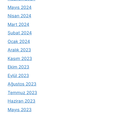
Mayıs 2024
Nisan 2024
Mart 2024
Şubat 2024
Ocak 2024
Aralık 2023
Kasım 2023
Ekim 2023
Eylül 2023
Ağustos 2023
Temmuz 2023
Haziran 2023
Mayıs 2023