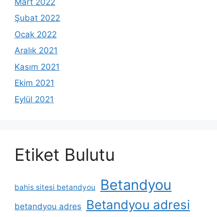
Mart 2022
Şubat 2022
Ocak 2022
Aralık 2021
Kasım 2021
Ekim 2021
Eylül 2021
Etiket Bulutu
Betandyou
bahis sitesi betandyou
Betandyou adresi
betandyou adres