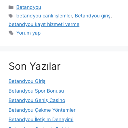
Kategoriler
Betandyou
Etiketler
betandyou canlı i̇şlemler
,
Betandyou giriş
,
betandyou kayıt hizmeti verme
Yorum yap
Son Yazılar
Betandyou Giriş
Betandyou Spor Bonusu
Betandyou Geniş Casino
Betandyou Çekme Yöntemleri
Betandyou İletişim Deneyimi