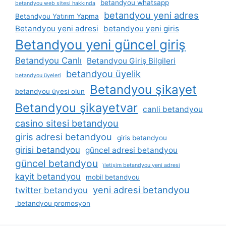
betandyou whatsapp
betandyou web sitesi hakkında
betandyou yeni adres
Betandyou Yatırım Yapma
Betandyou yeni adresi
betandyou yeni giris
Betandyou yeni güncel giriş
Betandyou Canlı
Betandyou Giriş Bilgileri
betandyou üyelik
betandyou üyeleri
Betandyou şikayet
betandyou üyesi olun
Betandyou şikayetvar
canli betandyou
casino sitesi betandyou
giris adresi betandyou
giris betandyou
girisi betandyou
güncel adresi betandyou
güncel betandyou
i̇letişim betandyou yeni adresi
kayit betandyou
mobil betandyou
yeni adresi betandyou
twitter betandyou
betandyou promosyon