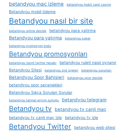
betandyou maç izleme
betandyou mobil canlı casino
Betandyou mobil ödeme
Betandyou nasıl bir site
betandyou para yatirma
betandyou online destek
Betandyou para yatırma
betandyou poker
betandyou promosyon kodu
Betandyou promosyonları
betandyou ruleti nasıl oynanır
betandyou resmî twitter hesabı
Betandyou Sitesi
betandyou slot üyeleri
betandyou sorunları
Betandyou Spor Bahisleri
betandyou spor destek
betandyou spor seçenekleri
Betandyou Sıkça Sorulan Sorular
betandyou telegram
betandyou talimat erişim zorluğu
Betandyou tv
betandyou tv canli maç
betandyou tv canli maç izle
betandyou tv izle
Betandyou Twitter
betandyou web sitesi