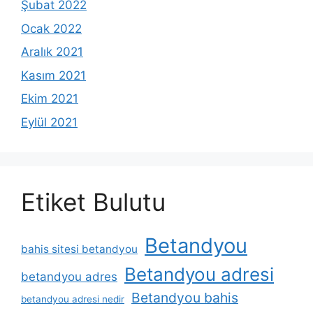
Şubat 2022
Ocak 2022
Aralık 2021
Kasım 2021
Ekim 2021
Eylül 2021
Etiket Bulutu
Betandyou
bahis sitesi betandyou
Betandyou adresi
betandyou adres
Betandyou bahis
betandyou adresi nedir