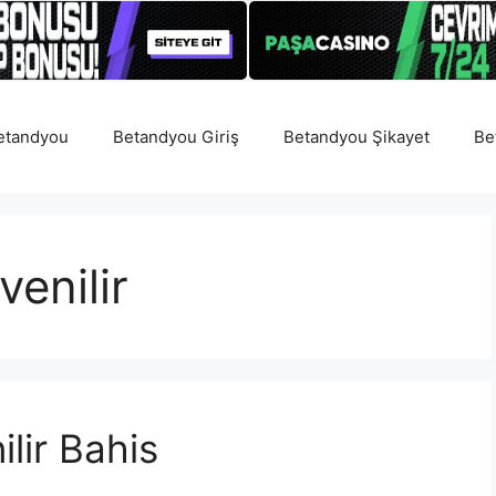
etandyou
Betandyou Giriş
Betandyou Şikayet
Be
enilir
lir Bahis