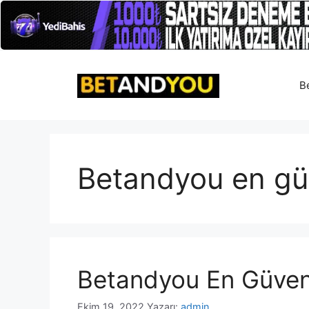
İçeriğe
atla
B
Betandyou en güv
Betandyou En Güveni
Ekim 19, 2022
Yazarı:
admin