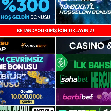
BETANDYOU GİRİŞ İÇİN TIKLAYINIZ!