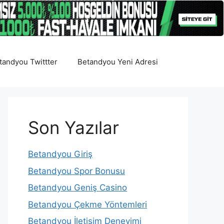
tandyou Twittter
Betandyou Yeni Adresi
Son Yazılar
Betandyou Giriş
Betandyou Spor Bonusu
Betandyou Geniş Casino
Betandyou Çekme Yöntemleri
Betandyou İletişim Deneyimi