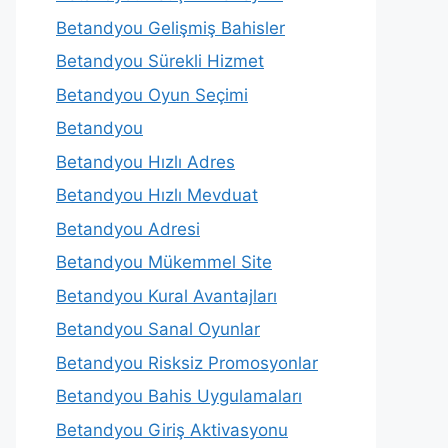
Betandyou Gelişmiş Bahisler
Betandyou Sürekli Hizmet
Betandyou Oyun Seçimi
Betandyou
Betandyou Hızlı Adres
Betandyou Hızlı Mevduat
Betandyou Adresi
Betandyou Mükemmel Site
Betandyou Kural Avantajları
Betandyou Sanal Oyunlar
Betandyou Risksiz Promosyonlar
Betandyou Bahis Uygulamaları
Betandyou Giriş Aktivasyonu