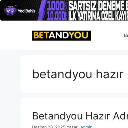
İçeriğe
atla
B
betandyou hazır
Betandyou Hazır Ad
Haziran 28, 2025
Yazarı:
admin