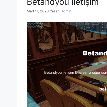
Betandyou İletişim
Mart 11, 2023
Yazarı:
admin