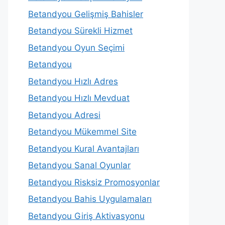
Betandyou Gelişmiş Bahisler
Betandyou Sürekli Hizmet
Betandyou Oyun Seçimi
Betandyou
Betandyou Hızlı Adres
Betandyou Hızlı Mevduat
Betandyou Adresi
Betandyou Mükemmel Site
Betandyou Kural Avantajları
Betandyou Sanal Oyunlar
Betandyou Risksiz Promosyonlar
Betandyou Bahis Uygulamaları
Betandyou Giriş Aktivasyonu