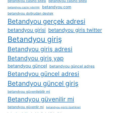
betandyou casino sitesi
betandyou casino sitesi
betandyou com
betandyou cazip i̇şbirliği
betandyou doğrudan destek
Betandyou gerçek adresi
betandyou girisi
betandyou giris twitter
Betandyou giriş
Betandyou giriş adresi
Betandyou giriş yap
betandyou güncel
betandyou güncel adres
Betandyou güncel adresi
Betandyou güncel giriş
betandyou güvenilebilir mi
Betandyou güvenilir mi
betandyou güvenlir mi
betandyou güçlü özellikleri