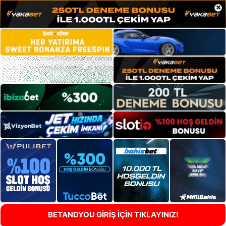
×
BETANDYOU GİRİŞ İÇİN TIKLAYINIZ!