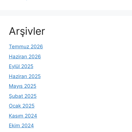
Arşivler
Temmuz 2026
Haziran 2026
Eylül 2025
Haziran 2025
Mayıs 2025
Şubat 2025
Ocak 2025
Kasım 2024
Ekim 2024