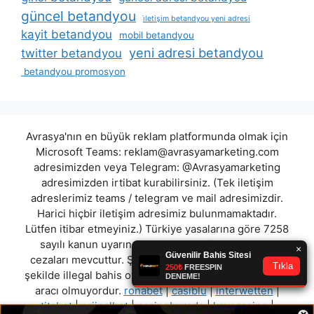
güncel betandyou
i̇letişim betandyou yeni adresi
kayit betandyou
mobil betandyou
yeni adresi betandyou
twitter betandyou
betandyou promosyon
Avrasya'nın en büyük reklam platformunda olmak için
Microsoft Teams:
reklam@avrasyamarketing.com
adresimizden veya Telegram: @Avrasyamarketing
adresimizden irtibat kurabilirsiniz. (Tek iletişim
adreslerimiz teams / telegram ve mail adresimizdir.
Harici hiçbir iletişim adresimiz bulunmamaktadır.
Lütfen itibar etmeyiniz.) Türkiye yasalarına göre 7258
sayılı kanun uyarınca yasa dışı bahis oynamanın
cezaları mevcuttur. Şu an bulunduğunuz site hiç bir
şekilde illegal bahis oyunları oynatmıyor ve oynamaya
aracı olmuyordur.
ronabet
|
casiblu
|
interwetten
|
titabet
|
orjinalbet
|
casinoburada
|
kayacasino
|
×