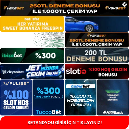
×
BETANDYOU GİRİŞ İÇİN TIKLAYINIZ!