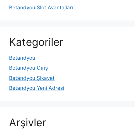
Betandyou Slot Avantajları
Kategoriler
Betandyou
Betandyou Giriş
Betandyou Şikayet
Betandyou Yeni Adresi
Arşivler