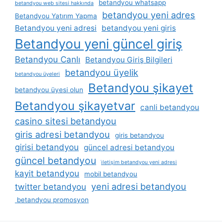
betandyou whatsapp
betandyou web sitesi hakkında
betandyou yeni adres
Betandyou Yatırım Yapma
Betandyou yeni adresi
betandyou yeni giris
Betandyou yeni güncel giriş
Betandyou Canlı
Betandyou Giriş Bilgileri
betandyou üyelik
betandyou üyeleri
Betandyou şikayet
betandyou üyesi olun
Betandyou şikayetvar
canli betandyou
casino sitesi betandyou
giris adresi betandyou
giris betandyou
girisi betandyou
güncel adresi betandyou
güncel betandyou
i̇letişim betandyou yeni adresi
kayit betandyou
mobil betandyou
yeni adresi betandyou
twitter betandyou
betandyou promosyon