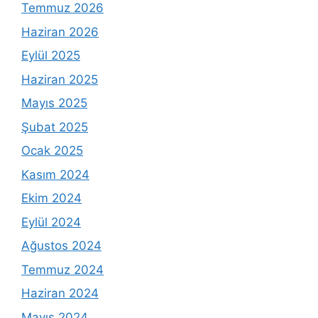
Temmuz 2026
Haziran 2026
Eylül 2025
Haziran 2025
Mayıs 2025
Şubat 2025
Ocak 2025
Kasım 2024
Ekim 2024
Eylül 2024
Ağustos 2024
Temmuz 2024
Haziran 2024
Mayıs 2024