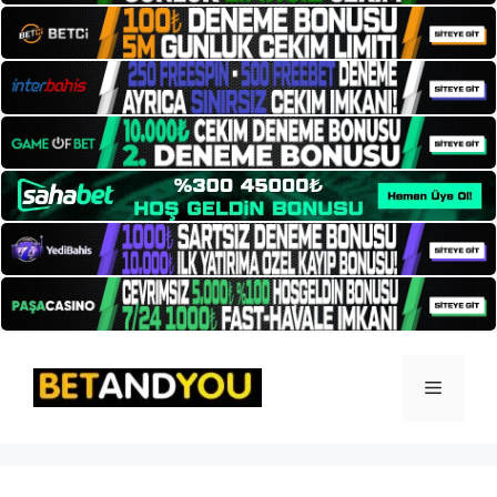
İçeriğe
atla
Menü