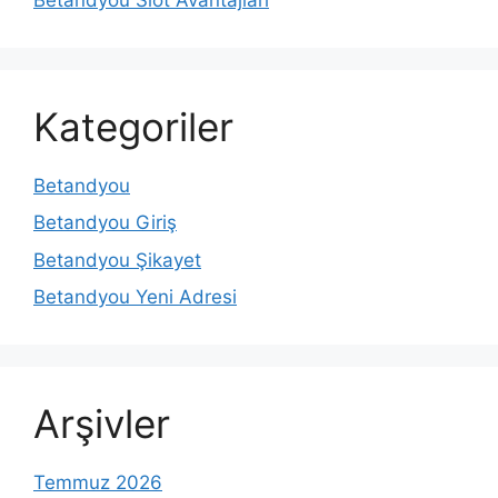
Kategoriler
Betandyou
Betandyou Giriş
Betandyou Şikayet
Betandyou Yeni Adresi
Arşivler
Temmuz 2026