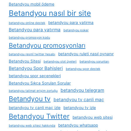
Betandyou mobil ödeme
Betandyou nasıl bir site
betandyou para yatirma
betandyou online destek
Betandyou para yatırma
betandyou poker
betandyou promosyon kodu
Betandyou promosyonları
betandyou ruleti nasıl oynanır
betandyou resmî twitter hesabı
Betandyou Sitesi
betandyou slot üyeleri
betandyou sorunları
Betandyou Spor Bahisleri
betandyou spor destek
betandyou spor seçenekleri
Betandyou Sıkça Sorulan Sorular
betandyou telegram
betandyou talimat erişim zorluğu
Betandyou tv
betandyou tv canli maç
betandyou tv canli maç izle
betandyou tv izle
Betandyou Twitter
betandyou web sitesi
betandyou whatsapp
betandyou web sitesi hakkında