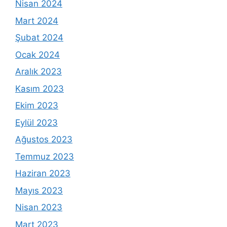
Nisan 2024
Mart 2024
Şubat 2024
Ocak 2024
Aralık 2023
Kasım 2023
Ekim 2023
Eylül 2023
Ağustos 2023
Temmuz 2023
Haziran 2023
Mayıs 2023
Nisan 2023
Mart 2023