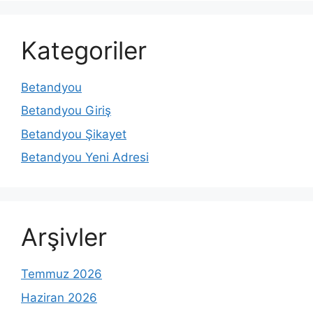
Kategoriler
Betandyou
Betandyou Giriş
Betandyou Şikayet
Betandyou Yeni Adresi
Arşivler
Temmuz 2026
Haziran 2026