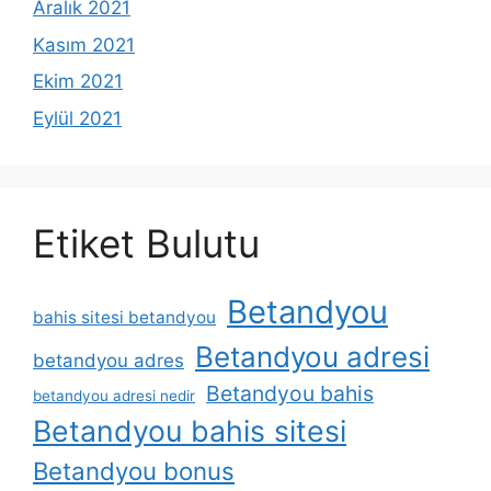
Aralık 2021
Kasım 2021
Ekim 2021
Eylül 2021
Etiket Bulutu
Betandyou
bahis sitesi betandyou
Betandyou adresi
betandyou adres
Betandyou bahis
betandyou adresi nedir
Betandyou bahis sitesi
Betandyou bonus