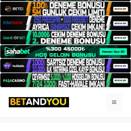
İçeriğe
atla
Menü