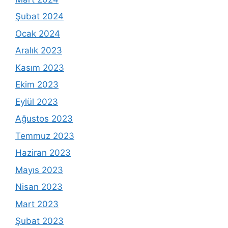
Şubat 2024
Ocak 2024
Aralık 2023
Kasım 2023
Ekim 2023
Eylül 2023
Ağustos 2023
Temmuz 2023
Haziran 2023
Mayıs 2023
Nisan 2023
Mart 2023
Şubat 2023