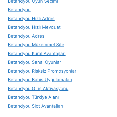
Betandyou Oyun Seçimi
Betandyou
Betandyou Hızlı Adres
Betandyou Hızlı Mevduat
Betandyou Adresi
Betandyou Mükemmel Site
Betandyou Kural Avantajları
Betandyou Sanal Oyunlar
Betandyou Risksiz Promosyonlar
Betandyou Bahis Uygulamaları
Betandyou Giriş Aktivasyonu
Betandyou Türkiye Alanı
Betandyou Slot Avantajları