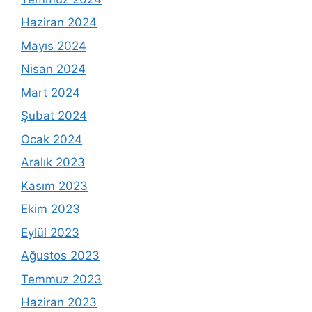
Haziran 2024
Mayıs 2024
Nisan 2024
Mart 2024
Şubat 2024
Ocak 2024
Aralık 2023
Kasım 2023
Ekim 2023
Eylül 2023
Ağustos 2023
Temmuz 2023
Haziran 2023