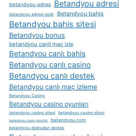
Betandyou adresi
betandyou adres
Betandyou bahis
betandyou adresi nedir
Betandyou bahis sitesi
Betandyou bonus
betandyou canli maç izle
Betandyou canlı bahis
Betandyou canlı casino
Betandyou canlı destek
Betandyou canlı maç izleme
Betandyou Casino
Betandyou casino oyunları
betandyou casino sitesi
betandyou casino sitesi
betandyou com
betandyou cazip i̇şbirliği
betandyou doğrudan destek