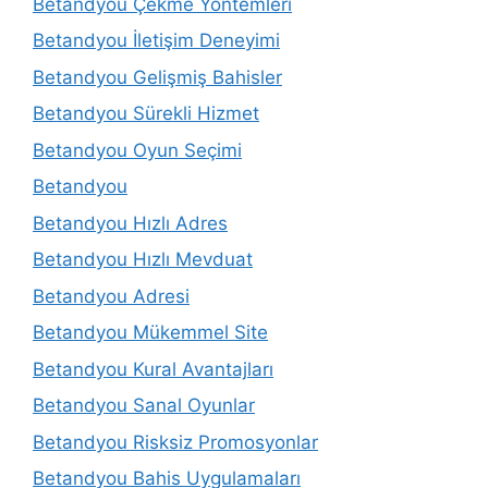
Betandyou Çekme Yöntemleri
Betandyou İletişim Deneyimi
Betandyou Gelişmiş Bahisler
Betandyou Sürekli Hizmet
Betandyou Oyun Seçimi
Betandyou
Betandyou Hızlı Adres
Betandyou Hızlı Mevduat
Betandyou Adresi
Betandyou Mükemmel Site
Betandyou Kural Avantajları
Betandyou Sanal Oyunlar
Betandyou Risksiz Promosyonlar
Betandyou Bahis Uygulamaları