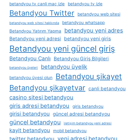
betandyou tv canli maç izle
betandyou tv izle
Betandyou Twitter
betandyou web sitesi
betandyou whatsapp
betandyou web sitesi hakkında
betandyou yeni adres
Betandyou Yatırım Yapma
Betandyou yeni adresi
betandyou yeni giris
Betandyou yeni güncel giriş
Betandyou Canlı
Betandyou Giriş Bilgileri
betandyou üyelik
betandyou üyeleri
Betandyou şikayet
betandyou üyesi olun
Betandyou şikayetvar
canli betandyou
casino sitesi betandyou
giris adresi betandyou
giris betandyou
girisi betandyou
güncel adresi betandyou
güncel betandyou
i̇letişim betandyou yeni adresi
kayit betandyou
mobil betandyou
yeni adresi betandyou
twitter betandyou