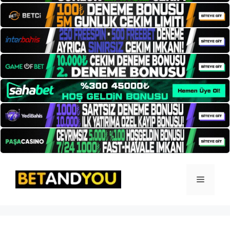
İçeriğe
atla
Menü