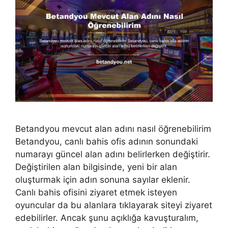
Betandyou mevcut alan adını nasıl öğrenebilirim
Betandyou, canlı bahis ofis adının sonundaki
numarayı güncel alan adını belirlerken değiştirir.
Değiştirilen alan bilgisinde, yeni bir alan
oluşturmak için adın sonuna sayılar eklenir.
Canlı bahis ofisini ziyaret etmek isteyen
oyuncular da bu alanlara tıklayarak siteyi ziyaret
edebilirler. Ancak şunu açıklığa kavuşturalım,