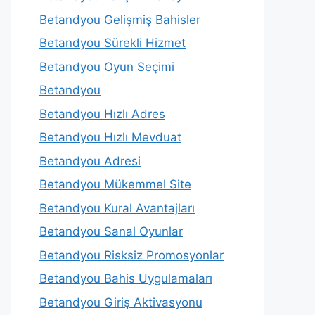
Betandyou Gelişmiş Bahisler
Betandyou Sürekli Hizmet
Betandyou Oyun Seçimi
Betandyou
Betandyou Hızlı Adres
Betandyou Hızlı Mevduat
Betandyou Adresi
Betandyou Mükemmel Site
Betandyou Kural Avantajları
Betandyou Sanal Oyunlar
Betandyou Risksiz Promosyonlar
Betandyou Bahis Uygulamaları
Betandyou Giriş Aktivasyonu