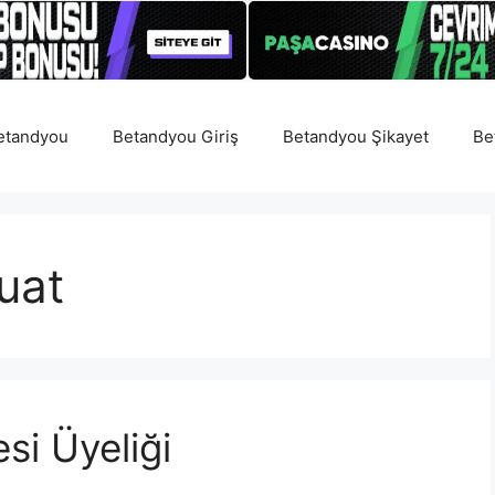
etandyou
Betandyou Giriş
Betandyou Şikayet
Be
uat
si Üyeliği