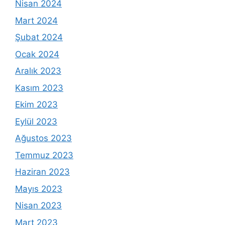
Nisan 2024
Mart 2024
Şubat 2024
Ocak 2024
Aralık 2023
Kasım 2023
Ekim 2023
Eylül 2023
Ağustos 2023
Temmuz 2023
Haziran 2023
Mayıs 2023
Nisan 2023
Mart 2023