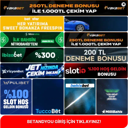
×
BETANDYOU GİRİŞ İÇİN TIKLAYINIZ!