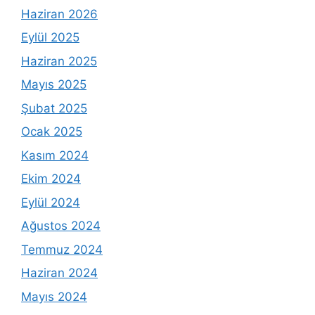
Haziran 2026
Eylül 2025
Haziran 2025
Mayıs 2025
Şubat 2025
Ocak 2025
Kasım 2024
Ekim 2024
Eylül 2024
Ağustos 2024
Temmuz 2024
Haziran 2024
Mayıs 2024