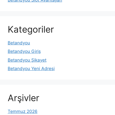
Kategoriler
Betandyou
Betandyou Giriş
Betandyou Şikayet
Betandyou Yeni Adresi
Arşivler
Temmuz 2026