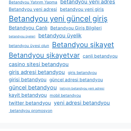
betandyou yeni adres
Betandyou Yatırım Yapma
Betandyou yeni adresi
betandyou yeni giris
Betandyou yeni güncel giriş
Betandyou Canlı
Betandyou Giriş Bilgileri
betandyou üyelik
betandyou üyeleri
Betandyou şikayet
betandyou üyesi olun
Betandyou şikayetvar
canli betandyou
casino sitesi betandyou
giris adresi betandyou
giris betandyou
girisi betandyou
güncel adresi betandyou
güncel betandyou
i̇letişim betandyou yeni adresi
kayit betandyou
mobil betandyou
yeni adresi betandyou
twitter betandyou
betandyou promosyon