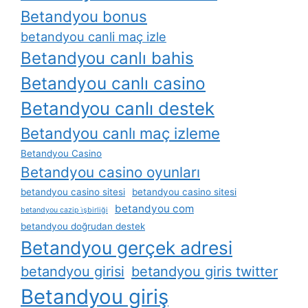
Betandyou bonus
betandyou canli maç izle
Betandyou canlı bahis
Betandyou canlı casino
Betandyou canlı destek
Betandyou canlı maç izleme
Betandyou Casino
Betandyou casino oyunları
betandyou casino sitesi
betandyou casino sitesi
betandyou com
betandyou cazip i̇şbirliği
betandyou doğrudan destek
Betandyou gerçek adresi
betandyou girisi
betandyou giris twitter
Betandyou giriş