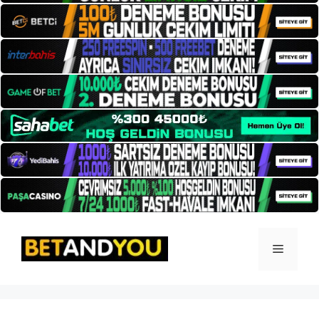
İçeriğe
atla
Menü