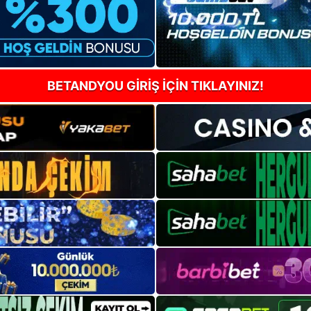
BETANDYOU GİRİŞ İÇİN TIKLAYINIZ!