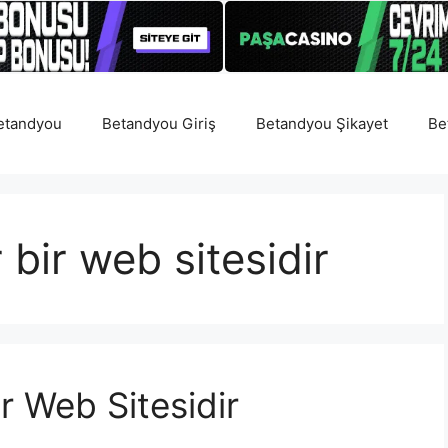
etandyou
Betandyou Giriş
Betandyou Şikayet
Be
bir web sitesidir
r Web Sitesidir