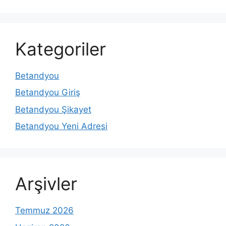
Kategoriler
Betandyou
Betandyou Giriş
Betandyou Şikayet
Betandyou Yeni Adresi
Arşivler
Temmuz 2026