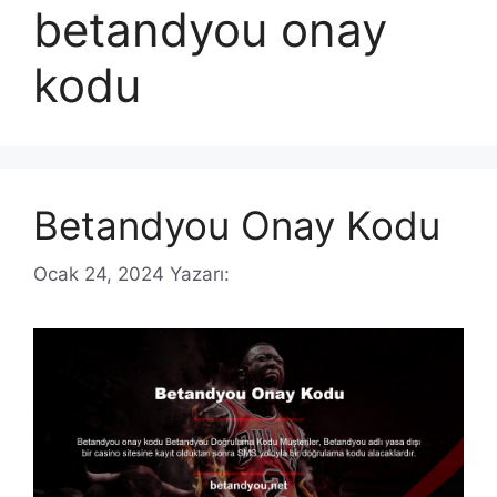
betandyou onay
kodu
Betandyou Onay Kodu
Ocak 24, 2024
Yazarı: