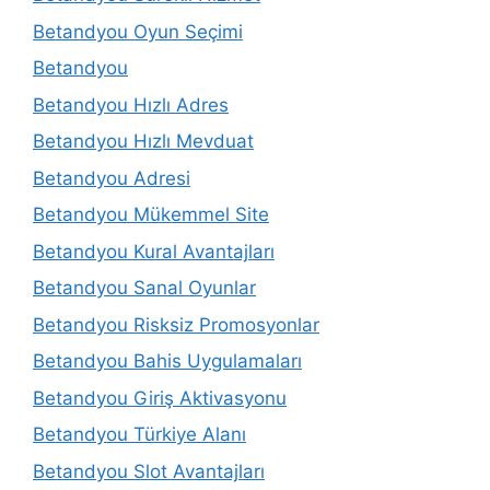
Betandyou Oyun Seçimi
Betandyou
Betandyou Hızlı Adres
Betandyou Hızlı Mevduat
Betandyou Adresi
Betandyou Mükemmel Site
Betandyou Kural Avantajları
Betandyou Sanal Oyunlar
Betandyou Risksiz Promosyonlar
Betandyou Bahis Uygulamaları
Betandyou Giriş Aktivasyonu
Betandyou Türkiye Alanı
Betandyou Slot Avantajları