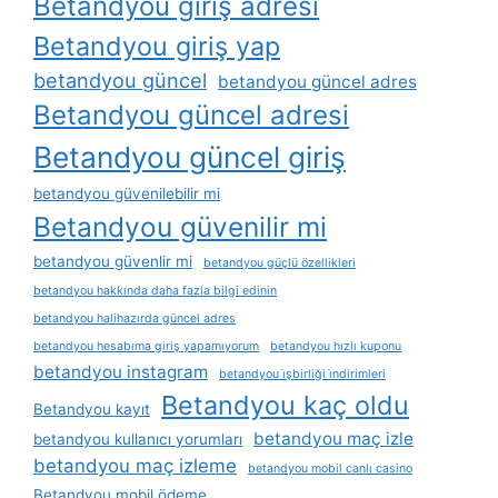
Betandyou giriş adresi
Betandyou giriş yap
betandyou güncel
betandyou güncel adres
Betandyou güncel adresi
Betandyou güncel giriş
betandyou güvenilebilir mi
Betandyou güvenilir mi
betandyou güvenlir mi
betandyou güçlü özellikleri
betandyou hakkında daha fazla bilgi edinin
betandyou halihazırda güncel adres
betandyou hesabıma giriş yapamıyorum
betandyou hızlı kuponu
betandyou instagram
betandyou i̇şbirliği i̇ndirimleri
Betandyou kaç oldu
Betandyou kayıt
betandyou maç izle
betandyou kullanıcı yorumları
betandyou maç izleme
betandyou mobil canlı casino
Betandyou mobil ödeme