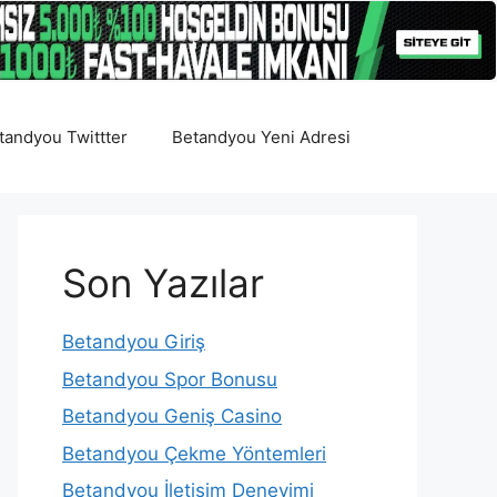
tandyou Twittter
Betandyou Yeni Adresi
Son Yazılar
Betandyou Giriş
Betandyou Spor Bonusu
Betandyou Geniş Casino
Betandyou Çekme Yöntemleri
Betandyou İletişim Deneyimi