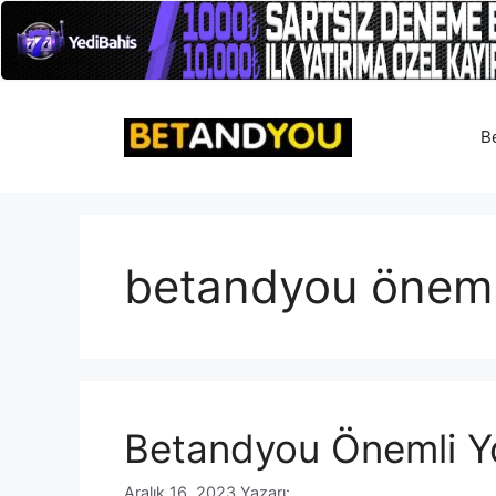
İçeriğe
atla
B
betandyou öneml
Betandyou Önemli 
Aralık 16, 2023
Yazarı: