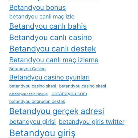
Betandyou bonus
betandyou canli maç izle
Betandyou canlı bahis
Betandyou canlı casino
Betandyou canlı destek
Betandyou canlı maç izleme
Betandyou Casino
Betandyou casino oyunları
betandyou casino sitesi
betandyou casino sitesi
betandyou com
betandyou cazip i̇şbirliği
betandyou doğrudan destek
Betandyou gerçek adresi
betandyou girisi
betandyou giris twitter
Betandyou giriş