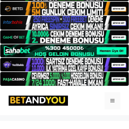
İçeriğe
atla
Menü