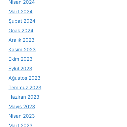
Nisan 2024
Mart 2024
Şubat 2024
Ocak 2024
Aralık 2023
Kasım 2023
Ekim 2023
Eylül 2023
Ağustos 2023
Temmuz 2023
Haziran 2023
Mayıs 2023
Nisan 2023
Mart 2023