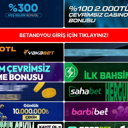
BETANDYOU GİRİŞ İÇİN TIKLAYINIZ!