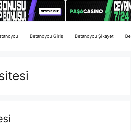
etandyou
Betandyou Giriş
Betandyou Şikayet
Be
itesi
esi