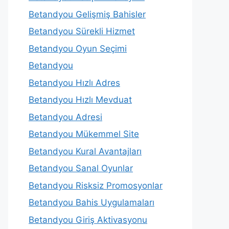
Betandyou Gelişmiş Bahisler
Betandyou Sürekli Hizmet
Betandyou Oyun Seçimi
Betandyou
Betandyou Hızlı Adres
Betandyou Hızlı Mevduat
Betandyou Adresi
Betandyou Mükemmel Site
Betandyou Kural Avantajları
Betandyou Sanal Oyunlar
Betandyou Risksiz Promosyonlar
Betandyou Bahis Uygulamaları
Betandyou Giriş Aktivasyonu