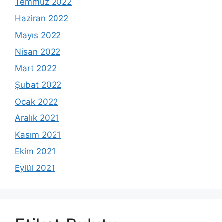
Temmuz 2022
Haziran 2022
Mayıs 2022
Nisan 2022
Mart 2022
Şubat 2022
Ocak 2022
Aralık 2021
Kasım 2021
Ekim 2021
Eylül 2021