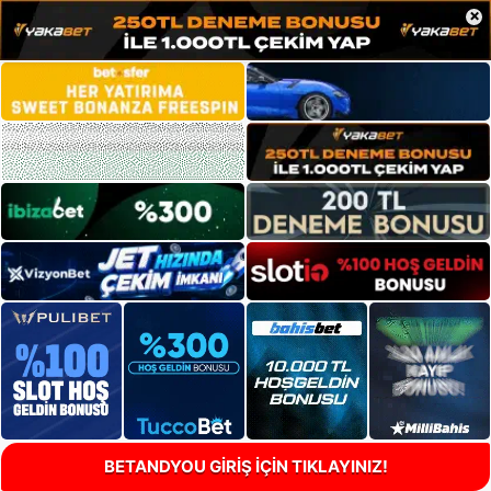
×
BETANDYOU GİRİŞ İÇİN TIKLAYINIZ!