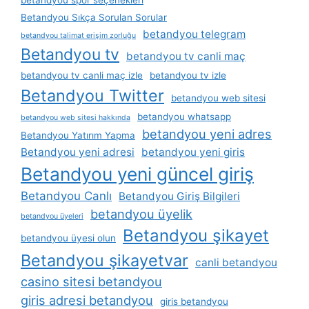
Betandyou Sıkça Sorulan Sorular
betandyou telegram
betandyou talimat erişim zorluğu
Betandyou tv
betandyou tv canli maç
betandyou tv canli maç izle
betandyou tv izle
Betandyou Twitter
betandyou web sitesi
betandyou whatsapp
betandyou web sitesi hakkında
betandyou yeni adres
Betandyou Yatırım Yapma
Betandyou yeni adresi
betandyou yeni giris
Betandyou yeni güncel giriş
Betandyou Canlı
Betandyou Giriş Bilgileri
betandyou üyelik
betandyou üyeleri
Betandyou şikayet
betandyou üyesi olun
Betandyou şikayetvar
canli betandyou
casino sitesi betandyou
giris adresi betandyou
giris betandyou