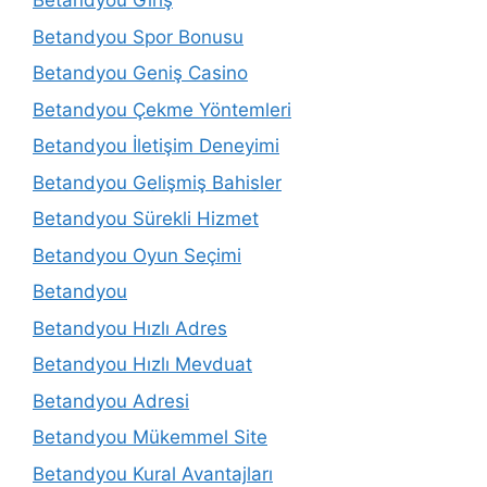
Betandyou Giriş
Betandyou Spor Bonusu
Betandyou Geniş Casino
Betandyou Çekme Yöntemleri
Betandyou İletişim Deneyimi
Betandyou Gelişmiş Bahisler
Betandyou Sürekli Hizmet
Betandyou Oyun Seçimi
Betandyou
Betandyou Hızlı Adres
Betandyou Hızlı Mevduat
Betandyou Adresi
Betandyou Mükemmel Site
Betandyou Kural Avantajları