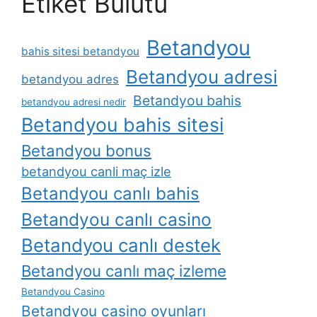
Etiket Bulutu
Betandyou
bahis sitesi betandyou
Betandyou adresi
betandyou adres
Betandyou bahis
betandyou adresi nedir
Betandyou bahis sitesi
Betandyou bonus
betandyou canli maç izle
Betandyou canlı bahis
Betandyou canlı casino
Betandyou canlı destek
Betandyou canlı maç izleme
Betandyou Casino
Betandyou casino oyunları