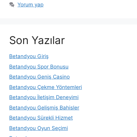
Yorum yap
Son Yazılar
Betandyou Giriş
Betandyou Spor Bonusu
Betandyou Geniş Casino
Betandyou Çekme Yöntemleri
Betandyou İletişim Deneyimi
Betandyou Gelişmiş Bahisler
Betandyou Sürekli Hizmet
Betandyou Oyun Seçimi