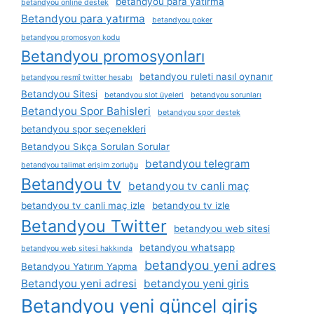
betandyou para yatirma
betandyou online destek
Betandyou para yatırma
betandyou poker
betandyou promosyon kodu
Betandyou promosyonları
betandyou ruleti nasıl oynanır
betandyou resmî twitter hesabı
Betandyou Sitesi
betandyou slot üyeleri
betandyou sorunları
Betandyou Spor Bahisleri
betandyou spor destek
betandyou spor seçenekleri
Betandyou Sıkça Sorulan Sorular
betandyou telegram
betandyou talimat erişim zorluğu
Betandyou tv
betandyou tv canli maç
betandyou tv canli maç izle
betandyou tv izle
Betandyou Twitter
betandyou web sitesi
betandyou whatsapp
betandyou web sitesi hakkında
betandyou yeni adres
Betandyou Yatırım Yapma
Betandyou yeni adresi
betandyou yeni giris
Betandyou yeni güncel giriş