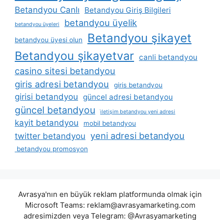
Betandyou Canlı
Betandyou Giriş Bilgileri
betandyou üyelik
betandyou üyeleri
Betandyou şikayet
betandyou üyesi olun
Betandyou şikayetvar
canli betandyou
casino sitesi betandyou
giris adresi betandyou
giris betandyou
girisi betandyou
güncel adresi betandyou
güncel betandyou
i̇letişim betandyou yeni adresi
kayit betandyou
mobil betandyou
yeni adresi betandyou
twitter betandyou
betandyou promosyon
Avrasya'nın en büyük reklam platformunda olmak için
Microsoft Teams:
reklam@avrasyamarketing.com
adresimizden veya Telegram: @Avrasyamarketing