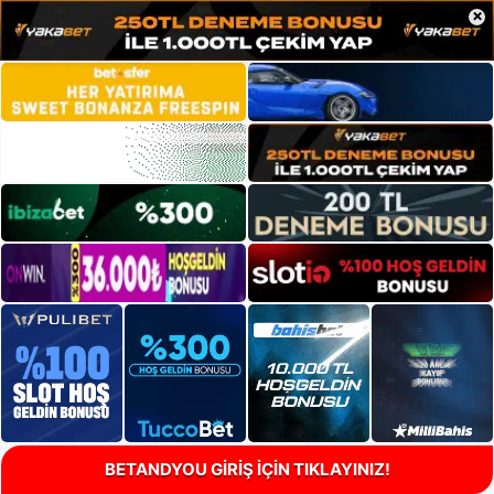
×
BETANDYOU GİRİŞ İÇİN TIKLAYINIZ!