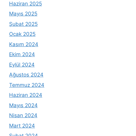
Haziran 2025
Mayıs 2025
Şubat 2025
Ocak 2025
Kasım 2024
Ekim 2024
Eylül 2024
Ağustos 2024
Temmuz 2024
Haziran 2024
Mayıs 2024
Nisan 2024
Mart 2024
Şubat 2024