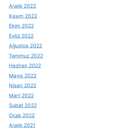
Aralık 2022
Kasım 2022
Ekim 2022
Eylül 2022
Ağustos 2022
Temmuz 2022
Haziran 2022
Mayıs 2022
Nisan 2022
Mart 2022
Şubat 2022
Ocak 2022
Aralık 2021