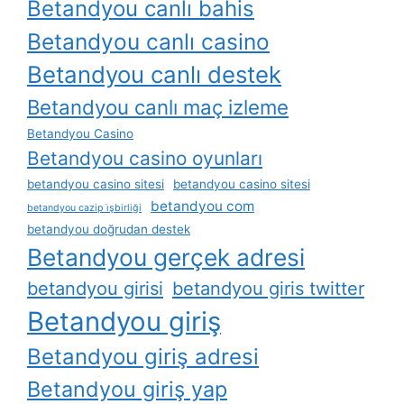
Betandyou canlı bahis
Betandyou canlı casino
Betandyou canlı destek
Betandyou canlı maç izleme
Betandyou Casino
Betandyou casino oyunları
betandyou casino sitesi
betandyou casino sitesi
betandyou com
betandyou cazip i̇şbirliği
betandyou doğrudan destek
Betandyou gerçek adresi
betandyou girisi
betandyou giris twitter
Betandyou giriş
Betandyou giriş adresi
Betandyou giriş yap