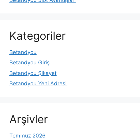
Kategoriler
Betandyou
Betandyou Giriş
Betandyou Şikayet
Betandyou Yeni Adresi
Arşivler
Temmuz 2026