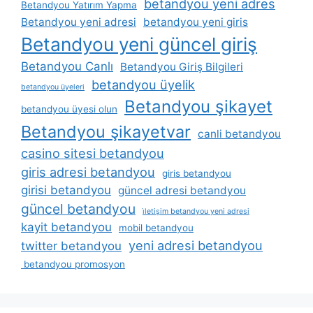
betandyou yeni adres
Betandyou Yatırım Yapma
Betandyou yeni adresi
betandyou yeni giris
Betandyou yeni güncel giriş
Betandyou Canlı
Betandyou Giriş Bilgileri
betandyou üyelik
betandyou üyeleri
Betandyou şikayet
betandyou üyesi olun
Betandyou şikayetvar
canli betandyou
casino sitesi betandyou
giris adresi betandyou
giris betandyou
girisi betandyou
güncel adresi betandyou
güncel betandyou
i̇letişim betandyou yeni adresi
kayit betandyou
mobil betandyou
yeni adresi betandyou
twitter betandyou
betandyou promosyon