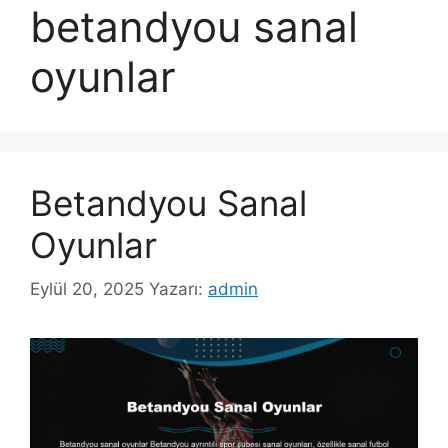
betandyou sanal
oyunlar
Betandyou Sanal
Oyunlar
Eylül 20, 2025
Yazarı:
admin