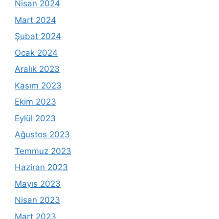
Nisan 2024
Mart 2024
Şubat 2024
Ocak 2024
Aralık 2023
Kasım 2023
Ekim 2023
Eylül 2023
Ağustos 2023
Temmuz 2023
Haziran 2023
Mayıs 2023
Nisan 2023
Mart 2023