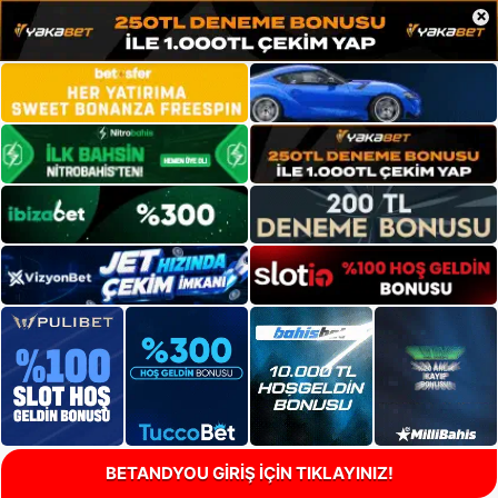
×
BETANDYOU GİRİŞ İÇİN TIKLAYINIZ!