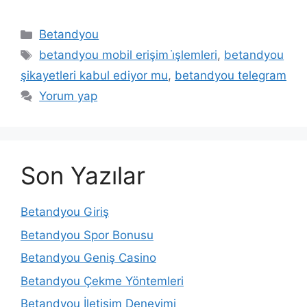
Kategoriler
Betandyou
Etiketler
betandyou mobil erişim i̇şlemleri
,
betandyou
şikayetleri kabul ediyor mu
,
betandyou telegram
Yorum yap
Son Yazılar
Betandyou Giriş
Betandyou Spor Bonusu
Betandyou Geniş Casino
Betandyou Çekme Yöntemleri
Betandyou İletişim Deneyimi