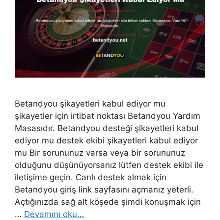
Betandyou şikayetleri kabul ediyor mu
şikayetler için irtibat noktası Betandyou Yardım
Masasıdır. Betandyou desteği şikayetleri kabul
ediyor mu destek ekibi şikayetleri kabul ediyor
mu Bir sorununuz varsa veya bir sorununuz
olduğunu düşünüyorsanız lütfen destek ekibi ile
iletişime geçin. Canlı destek almak için
Betandyou giriş link sayfasını açmanız yeterli.
Açtığınızda sağ alt köşede şimdi konuşmak için
…
Devamını oku…