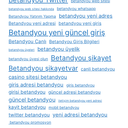
betandyou web sitesi
betandyou whatsapp
betandyou web sitesi hakkında
betandyou yeni adres
Betandyou Yatırım Yapma
Betandyou yeni adresi
betandyou yeni giris
Betandyou yeni güncel giriş
Betandyou Canlı
Betandyou Giriş Bilgileri
betandyou üyelik
betandyou üyeleri
Betandyou şikayet
betandyou üyesi olun
Betandyou şikayetvar
canli betandyou
casino sitesi betandyou
giris adresi betandyou
giris betandyou
girisi betandyou
güncel adresi betandyou
güncel betandyou
i̇letişim betandyou yeni adresi
kayit betandyou
mobil betandyou
yeni adresi betandyou
twitter betandyou
betandyou promosyon