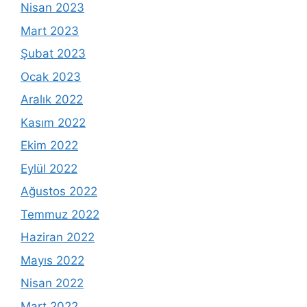
Nisan 2023
Mart 2023
Şubat 2023
Ocak 2023
Aralık 2022
Kasım 2022
Ekim 2022
Eylül 2022
Ağustos 2022
Temmuz 2022
Haziran 2022
Mayıs 2022
Nisan 2022
Mart 2022