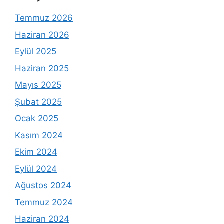
Temmuz 2026
Haziran 2026
Eylül 2025
Haziran 2025
Mayıs 2025
Şubat 2025
Ocak 2025
Kasım 2024
Ekim 2024
Eylül 2024
Ağustos 2024
Temmuz 2024
Haziran 2024