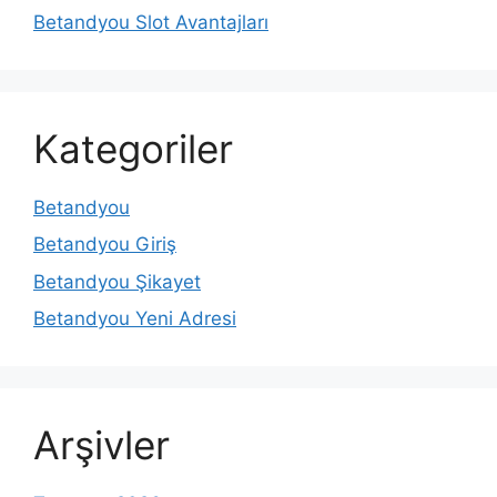
Betandyou Slot Avantajları
Kategoriler
Betandyou
Betandyou Giriş
Betandyou Şikayet
Betandyou Yeni Adresi
Arşivler