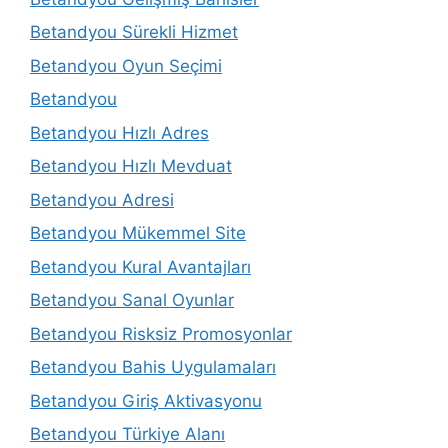
Betandyou Sürekli Hizmet
Betandyou Oyun Seçimi
Betandyou
Betandyou Hızlı Adres
Betandyou Hızlı Mevduat
Betandyou Adresi
Betandyou Mükemmel Site
Betandyou Kural Avantajları
Betandyou Sanal Oyunlar
Betandyou Risksiz Promosyonlar
Betandyou Bahis Uygulamaları
Betandyou Giriş Aktivasyonu
Betandyou Türkiye Alanı