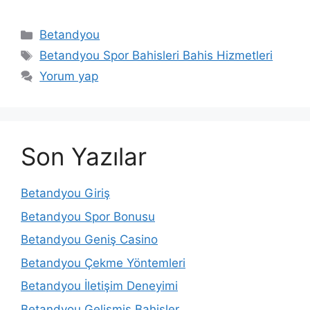
Kategoriler
Betandyou
Etiketler
Betandyou Spor Bahisleri Bahis Hizmetleri
Yorum yap
Son Yazılar
Betandyou Giriş
Betandyou Spor Bonusu
Betandyou Geniş Casino
Betandyou Çekme Yöntemleri
Betandyou İletişim Deneyimi
Betandyou Gelişmiş Bahisler