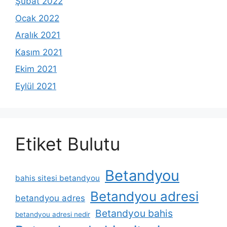
Şubat 2022
Ocak 2022
Aralık 2021
Kasım 2021
Ekim 2021
Eylül 2021
Etiket Bulutu
Betandyou
bahis sitesi betandyou
Betandyou adresi
betandyou adres
Betandyou bahis
betandyou adresi nedir