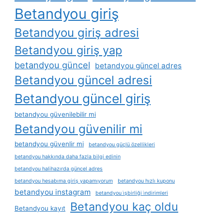
Betandyou giriş
Betandyou giriş adresi
Betandyou giriş yap
betandyou güncel
betandyou güncel adres
Betandyou güncel adresi
Betandyou güncel giriş
betandyou güvenilebilir mi
Betandyou güvenilir mi
betandyou güvenlir mi
betandyou güçlü özellikleri
betandyou hakkında daha fazla bilgi edinin
betandyou halihazırda güncel adres
betandyou hesabıma giriş yapamıyorum
betandyou hızlı kuponu
betandyou instagram
betandyou i̇şbirliği i̇ndirimleri
Betandyou kaç oldu
Betandyou kayıt