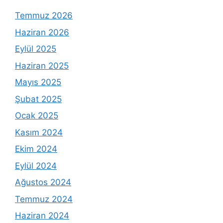
Temmuz 2026
Haziran 2026
Eylül 2025
Haziran 2025
Mayıs 2025
Şubat 2025
Ocak 2025
Kasım 2024
Ekim 2024
Eylül 2024
Ağustos 2024
Temmuz 2024
Haziran 2024