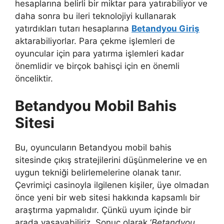
hesaplarına belirli bir miktar para yatırabiliyor ve
daha sonra bu ileri teknolojiyi kullanarak
yatırdıkları tutarı hesaplarına
Betandyou Giriş
aktarabiliyorlar. Para çekme işlemleri de
oyuncular için para yatırma işlemleri kadar
önemlidir ve birçok bahisçi için en önemli
önceliktir.
Betandyou Mobil Bahis
Sitesi
Bu, oyuncuların Betandyou mobil bahis
sitesinde çıkış stratejilerini düşünmelerine ve en
uygun tekniği belirlemelerine olanak tanır.
Çevrimiçi casinoyla ilgilenen kişiler, üye olmadan
önce yeni bir web sitesi hakkında kapsamlı bir
araştırma yapmalıdır. Çünkü uyum içinde bir
arada yaşayabiliriz. Sonuç olarak ‘
Betandyou