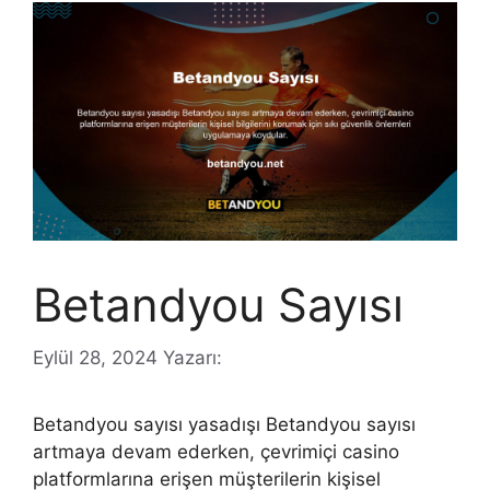
Betandyou Sayısı
Eylül 28, 2024
Yazarı:
Betandyou sayısı yasadışı Betandyou sayısı
artmaya devam ederken, çevrimiçi casino
platformlarına erişen müşterilerin kişisel