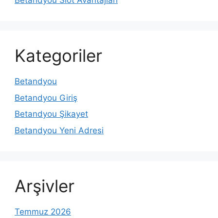
Betandyou Slot Avantajları
Kategoriler
Betandyou
Betandyou Giriş
Betandyou Şikayet
Betandyou Yeni Adresi
Arşivler
Temmuz 2026