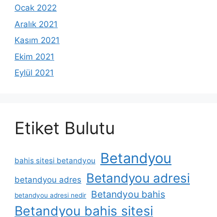
Ocak 2022
Aralık 2021
Kasım 2021
Ekim 2021
Eylül 2021
Etiket Bulutu
Betandyou
bahis sitesi betandyou
Betandyou adresi
betandyou adres
Betandyou bahis
betandyou adresi nedir
Betandyou bahis sitesi