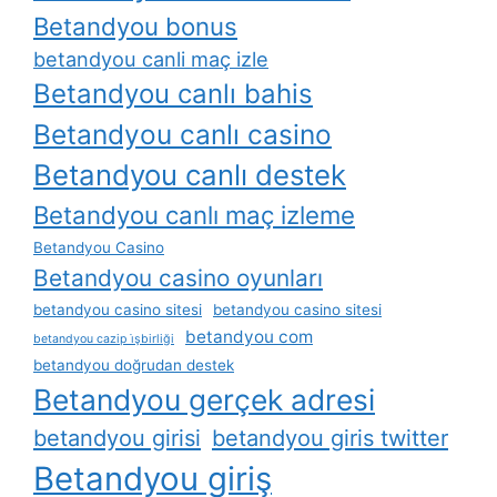
Betandyou bonus
betandyou canli maç izle
Betandyou canlı bahis
Betandyou canlı casino
Betandyou canlı destek
Betandyou canlı maç izleme
Betandyou Casino
Betandyou casino oyunları
betandyou casino sitesi
betandyou casino sitesi
betandyou com
betandyou cazip i̇şbirliği
betandyou doğrudan destek
Betandyou gerçek adresi
betandyou girisi
betandyou giris twitter
Betandyou giriş