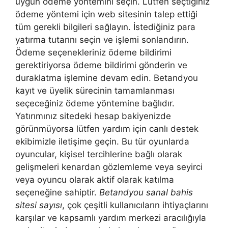
uygun ödeme yöntemini seçin. Lütfen seçtiğiniz
ödeme yöntemi için web sitesinin talep ettiği
tüm gerekli bilgileri sağlayın. İstediğiniz para
yatırma tutarını seçin ve işlemi sonlandırın.
Ödeme seçenekleriniz ödeme bildirimi
gerektiriyorsa ödeme bildirimi gönderin ve
duraklatma işlemine devam edin. Betandyou
kayıt ve üyelik sürecinin tamamlanması
seçeceğiniz ödeme yöntemine bağlıdır.
Yatırımınız sitedeki hesap bakiyenizde
görünmüyorsa lütfen yardım için canlı destek
ekibimizle iletişime geçin. Bu tür oyunlarda
oyuncular, kişisel tercihlerine bağlı olarak
gelişmeleri kenardan gözlemleme veya seyirci
veya oyuncu olarak aktif olarak katılma
seçeneğine sahiptir.
Betandyou sanal bahis
sitesi sayısı
, çok çeşitli kullanıcıların ihtiyaçlarını
karşılar ve kapsamlı yardım merkezi aracılığıyla