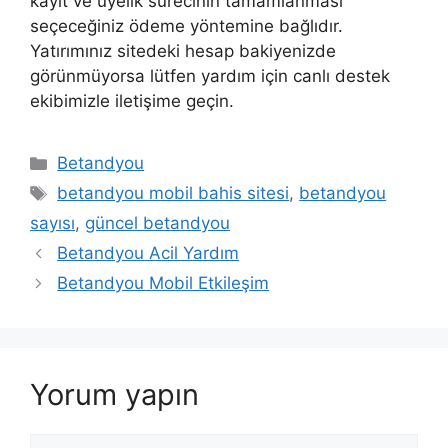
kayıt ve üyelik sürecinin tamamlanması
seçeceğiniz ödeme yöntemine bağlıdır.
Yatırımınız sitedeki hesap bakiyenizde
görünmüyorsa lütfen yardım için canlı destek
ekibimizle iletişime geçin.
Kategoriler
Betandyou
Etiketler
betandyou mobil bahis sitesi
,
betandyou
sayısı
,
güncel betandyou
Betandyou Acil Yardım
Betandyou Mobil Etkileşim
Yorum yapın
Yorum