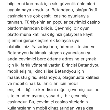
bilgilerini korumak için sıkı güvenlik önlemleri
uygulamaya koydular. Betandyou, olağanüstü
casinoları ve çok çeşitli casino oyunlarıyla
tanınan, Türkiye’nin en popüler çevrimiçi casino
platformlarından biridir. Çevrimiçi bir oyun
platformuna katılmak ilginizi çekiyorsa kayıt
işlemini gerçekleştirerek kolayca üye
olabilirsiniz. Yasadışı borç ödeme sitesine ve
Betandyou katılmak isteyen oyuncuların şu
anda çevrimiçi borç ödeme adresine erişmek
için iki farklı yöntemi vardır. Birincisi Betandyou
mobil erişim, ikincisi ise Betandyou için
masaüstü giriş. Betandyou, olağanüstü kalitesi
ve mobil cihaz kullanıcıları için mobil
erişilebilirliği ile kendisini diğer çevrimiçi casino
sitelerinden ayıran, yasa dışı bir çevrimiçi
casinodur. Bu, çevrimiçi casino sitelerinin
kullanıcılarının mobil cihazlarından yasa dışı