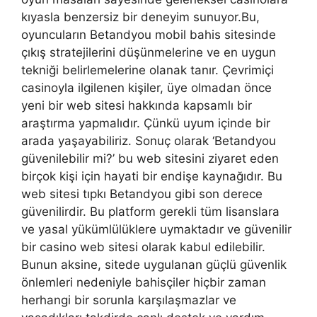
kıyasla benzersiz bir deneyim sunuyor.Bu,
oyuncuların Betandyou mobil bahis sitesinde
çıkış stratejilerini düşünmelerine ve en uygun
tekniği belirlemelerine olanak tanır. Çevrimiçi
casinoyla ilgilenen kişiler, üye olmadan önce
yeni bir web sitesi hakkında kapsamlı bir
araştırma yapmalıdır. Çünkü uyum içinde bir
arada yaşayabiliriz. Sonuç olarak ‘Betandyou
güvenilebilir mi?’ bu web sitesini ziyaret eden
birçok kişi için hayati bir endişe kaynağıdır. Bu
web sitesi tıpkı Betandyou gibi son derece
güvenilirdir. Bu platform gerekli tüm lisanslara
ve yasal yükümlülüklere uymaktadır ve güvenilir
bir casino web sitesi olarak kabul edilebilir.
Bunun aksine, sitede uygulanan güçlü güvenlik
önlemleri nedeniyle bahisçiler hiçbir zaman
herhangi bir sorunla karşılaşmazlar ve