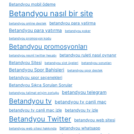
Betandyou mobil ödeme
Betandyou nasıl bir site
betandyou para yatirma
betandyou online destek
Betandyou para yatırma
betandyou poker
betandyou promosyon kodu
Betandyou promosyonları
betandyou ruleti nasıl oynanır
betandyou resmî twitter hesabı
Betandyou Sitesi
betandyou slot üyeleri
betandyou sorunları
Betandyou Spor Bahisleri
betandyou spor destek
betandyou spor seçenekleri
Betandyou Sıkça Sorulan Sorular
betandyou telegram
betandyou talimat erişim zorluğu
Betandyou tv
betandyou tv canli maç
betandyou tv canli maç izle
betandyou tv izle
Betandyou Twitter
betandyou web sitesi
betandyou whatsapp
betandyou web sitesi hakkında